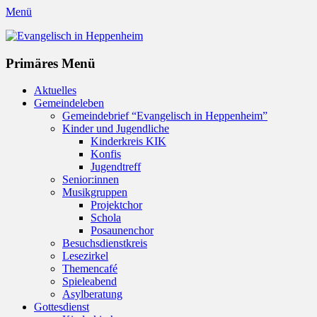
Menü
Evangelisch in Heppenheim
Evangelische Kirchengemeinde in Heppenheim/Bergstraße
Instagram
Primäres Menü
Zum
Aktuelles
Inhalt
Gemeindeleben
springen
Gemeindebrief “Evangelisch in Heppenheim”
Kinder und Jugendliche
Kinderkreis KIK
Konfis
Jugendtreff
Senior:innen
Musikgruppen
Projektchor
Schola
Posaunenchor
Besuchsdienstkreis
Lesezirkel
Themencafé
Spieleabend
Asylberatung
Gottesdienst