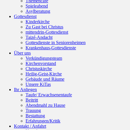
Themencafé
Spieleabend
Asylberatung
Gottesdienst
Kinderkirche
Zu Gast bei Christus
mittendrin-Gottesdienst
Taizé-Andacht
Gottesdienste in Seniorenheimen
Krankenhaus-Gottesdienste
Über uns
Verkündigungsteam
Kirchenvorstand
Christuskirche
Heilig-Geist-Kirche
Gebäude und Räume
Unsere KiTas
Ihr Anliegen
Taufe/ Erwachsenentaufe
Beitritt
Abendmahl zu Hause
Trauung
Bestattung
Erfahrungen/Kritik
Kontakt / Anfahrt