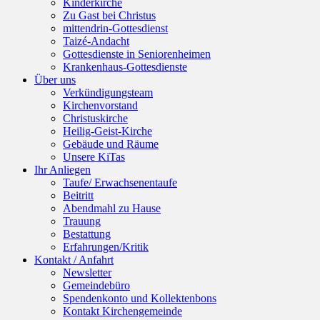
Kinderkirche
Zu Gast bei Christus
mittendrin-Gottesdienst
Taizé-Andacht
Gottesdienste in Seniorenheimen
Krankenhaus-Gottesdienste
Über uns
Verkündigungsteam
Kirchenvorstand
Christuskirche
Heilig-Geist-Kirche
Gebäude und Räume
Unsere KiTas
Ihr Anliegen
Taufe/ Erwachsenentaufe
Beitritt
Abendmahl zu Hause
Trauung
Bestattung
Erfahrungen/Kritik
Kontakt / Anfahrt
Newsletter
Gemeindebüro
Spendenkonto und Kollektenbons
Kontakt Kirchengemeinde