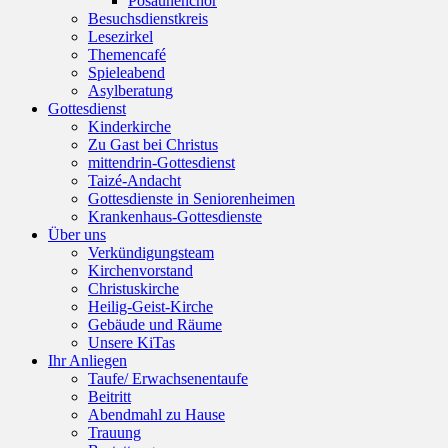
Posaunenchor
Besuchsdienstkreis
Lesezirkel
Themencafé
Spieleabend
Asylberatung
Gottesdienst
Kinderkirche
Zu Gast bei Christus
mittendrin-Gottesdienst
Taizé-Andacht
Gottesdienste in Seniorenheimen
Krankenhaus-Gottesdienste
Über uns
Verkündigungsteam
Kirchenvorstand
Christuskirche
Heilig-Geist-Kirche
Gebäude und Räume
Unsere KiTas
Ihr Anliegen
Taufe/ Erwachsenentaufe
Beitritt
Abendmahl zu Hause
Trauung