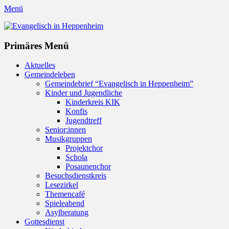
Menü
Evangelisch in Heppenheim
Evangelische Kirchengemeinde in Heppenheim/Bergstraße
Instagram
Primäres Menü
Zum
Aktuelles
Inhalt
Gemeindeleben
springen
Gemeindebrief “Evangelisch in Heppenheim”
Kinder und Jugendliche
Kinderkreis KIK
Konfis
Jugendtreff
Senior:innen
Musikgruppen
Projektchor
Schola
Posaunenchor
Besuchsdienstkreis
Lesezirkel
Themencafé
Spieleabend
Asylberatung
Gottesdienst