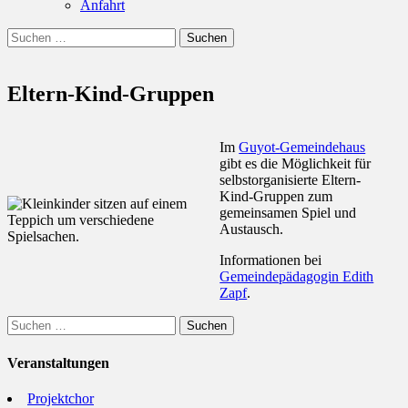
Anfahrt
Suchen
Suchen
nach:
Eltern-Kind-Gruppen
Im
Guyot-Gemeindehaus
gibt es die Möglichkeit für
selbstorganisierte Eltern-
Kind-Gruppen zum
gemeinsamen Spiel und
Austausch.
Informationen bei
Gemeindepädagogin Edith
Zapf
.
Suchen
nach:
Veranstaltungen
Projektchor