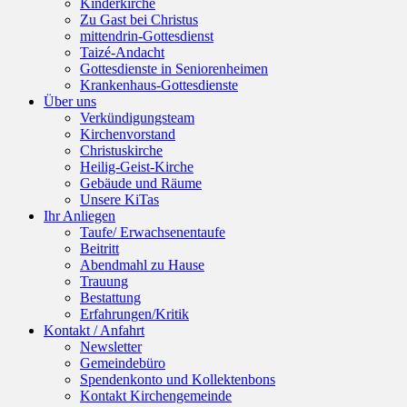
Kinderkirche
Zu Gast bei Christus
mittendrin-Gottesdienst
Taizé-Andacht
Gottesdienste in Seniorenheimen
Krankenhaus-Gottesdienste
Über uns
Verkündigungsteam
Kirchenvorstand
Christuskirche
Heilig-Geist-Kirche
Gebäude und Räume
Unsere KiTas
Ihr Anliegen
Taufe/ Erwachsenentaufe
Beitritt
Abendmahl zu Hause
Trauung
Bestattung
Erfahrungen/Kritik
Kontakt / Anfahrt
Newsletter
Gemeindebüro
Spendenkonto und Kollektenbons
Kontakt Kirchengemeinde