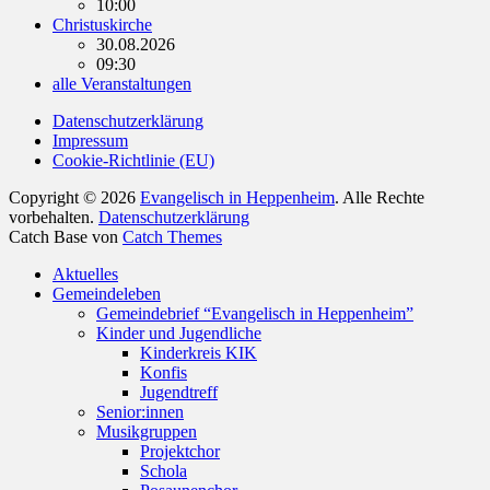
10:00
Christuskirche
30.08.2026
09:30
alle Veranstaltungen
Datenschutzerklärung
Impressum
Cookie-Richtlinie (EU)
Copyright © 2026
Evangelisch in Heppenheim
. Alle Rechte
vorbehalten.
Datenschutzerklärung
Catch Base von
Catch Themes
Nach
Aktuelles
oben
Gemeindeleben
scrollen
Gemeindebrief “Evangelisch in Heppenheim”
Kinder und Jugendliche
Kinderkreis KIK
Konfis
Jugendtreff
Senior:innen
Musikgruppen
Projektchor
Schola