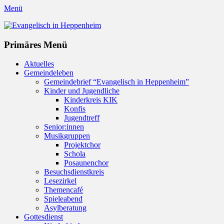
Menü
Evangelisch in Heppenheim
Evangelische Kirchengemeinde in Heppenheim/Bergstraße
Instagram
Primäres Menü
Zum
Aktuelles
Inhalt
Gemeindeleben
springen
Gemeindebrief “Evangelisch in Heppenheim”
Kinder und Jugendliche
Kinderkreis KIK
Konfis
Jugendtreff
Senior:innen
Musikgruppen
Projektchor
Schola
Posaunenchor
Besuchsdienstkreis
Lesezirkel
Themencafé
Spieleabend
Asylberatung
Gottesdienst