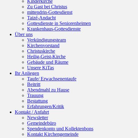
Kinderkirche
Zu Gast bei Christus
mittendrin-Gottesdienst
Taizé-Andacht
Gottesdienste in Seniorenheimen
Krankenhaus-Gottesdienste
Über uns
Verkündigungsteam
Kirchenvorstand
Christuskirche
Heilig-Geist-Kirche
Gebäude und Räume
Unsere KiTas
Ihr Anliegen
Taufe/ Erwachsenentaufe
Beitritt
Abendmahl zu Hause
Trauung
Bestattung
Erfahrungen/Kritik
Kontakt / Anfahrt
Newsletter
Gemeindebüro
Spendenkonto und Kollektenbons
Kontakt Kirchengemeinde