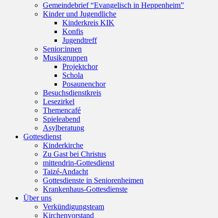
Gemeindebrief “Evangelisch in Heppenheim”
Kinder und Jugendliche
Kinderkreis KIK
Konfis
Jugendtreff
Senior:innen
Musikgruppen
Projektchor
Schola
Posaunenchor
Besuchsdienstkreis
Lesezirkel
Themencafé
Spieleabend
Asylberatung
Gottesdienst
Kinderkirche
Zu Gast bei Christus
mittendrin-Gottesdienst
Taizé-Andacht
Gottesdienste in Seniorenheimen
Krankenhaus-Gottesdienste
Über uns
Verkündigungsteam
Kirchenvorstand