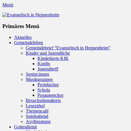
Menü
Evangelisch in Heppenheim
Evangelische Kirchengemeinde in Heppenheim/Bergstraße
Instagram
Primäres Menü
Zum
Aktuelles
Inhalt
Gemeindeleben
springen
Gemeindebrief “Evangelisch in Heppenheim”
Kinder und Jugendliche
Kinderkreis KIK
Konfis
Jugendtreff
Senior:innen
Musikgruppen
Projektchor
Schola
Posaunenchor
Besuchsdienstkreis
Lesezirkel
Themencafé
Spieleabend
Asylberatung
Gottesdienst