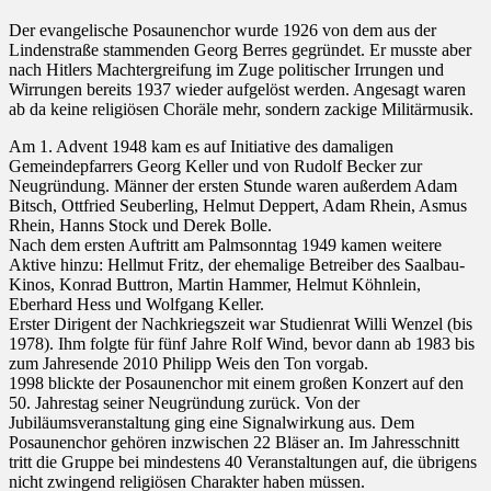
Der evangelische Posaunenchor wurde 1926 von dem aus der
Lindenstraße stammenden Georg Berres gegründet. Er musste aber
nach Hitlers Machtergreifung im Zuge politischer Irrungen und
Wirrungen bereits 1937 wieder aufgelöst werden. Angesagt waren
ab da keine religiösen Choräle mehr, sondern zackige Militärmusik.
Am 1. Advent 1948 kam es auf Initiative des damaligen
Gemeindepfarrers Georg Keller und von Rudolf Becker zur
Neugründung. Männer der ersten Stunde waren außerdem Adam
Bitsch, Ottfried Seuberling, Helmut Deppert, Adam Rhein, Asmus
Rhein, Hanns Stock und Derek Bolle.
Nach dem ersten Auftritt am Palmsonntag 1949 kamen weitere
Aktive hinzu: Hellmut Fritz, der ehemalige Betreiber des Saalbau-
Kinos, Konrad Buttron, Martin Hammer, Helmut Köhnlein,
Eberhard Hess und Wolfgang Keller.
Erster Dirigent der Nachkriegszeit war Studienrat Willi Wenzel (bis
1978). Ihm folgte für fünf Jahre Rolf Wind, bevor dann ab 1983 bis
zum Jahresende 2010 Philipp Weis den Ton vorgab.
1998 blickte der Posaunenchor mit einem großen Konzert auf den
50. Jahrestag seiner Neugründung zurück. Von der
Jubiläumsveranstaltung ging eine Signalwirkung aus. Dem
Posaunenchor gehören inzwischen 22 Bläser an. Im Jahresschnitt
tritt die Gruppe bei mindestens 40 Veranstaltungen auf, die übrigens
nicht zwingend religiösen Charakter haben müssen.