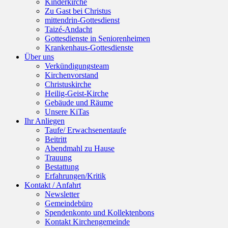
Kinderkirche
Zu Gast bei Christus
mittendrin-Gottesdienst
Taizé-Andacht
Gottesdienste in Seniorenheimen
Krankenhaus-Gottesdienste
Über uns
Verkündigungsteam
Kirchenvorstand
Christuskirche
Heilig-Geist-Kirche
Gebäude und Räume
Unsere KiTas
Ihr Anliegen
Taufe/ Erwachsenentaufe
Beitritt
Abendmahl zu Hause
Trauung
Bestattung
Erfahrungen/Kritik
Kontakt / Anfahrt
Newsletter
Gemeindebüro
Spendenkonto und Kollektenbons
Kontakt Kirchengemeinde