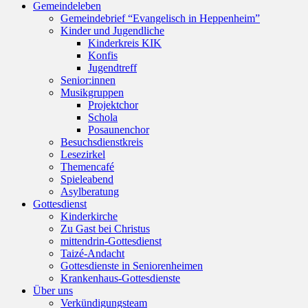
Gemeindeleben
scrollen
Gemeindebrief “Evangelisch in Heppenheim”
Kinder und Jugendliche
Kinderkreis KIK
Konfis
Jugendtreff
Senior:innen
Musikgruppen
Projektchor
Schola
Posaunenchor
Besuchsdienstkreis
Lesezirkel
Themencafé
Spieleabend
Asylberatung
Gottesdienst
Kinderkirche
Zu Gast bei Christus
mittendrin-Gottesdienst
Taizé-Andacht
Gottesdienste in Seniorenheimen
Krankenhaus-Gottesdienste
Über uns
Verkündigungsteam