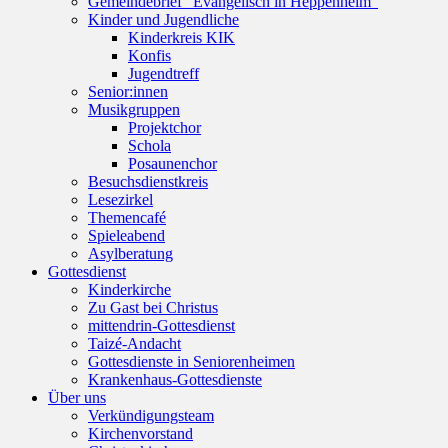
Gemeindebrief “Evangelisch in Heppenheim”
Kinder und Jugendliche
Kinderkreis KIK
Konfis
Jugendtreff
Senior:innen
Musikgruppen
Projektchor
Schola
Posaunenchor
Besuchsdienstkreis
Lesezirkel
Themencafé
Spieleabend
Asylberatung
Gottesdienst
Kinderkirche
Zu Gast bei Christus
mittendrin-Gottesdienst
Taizé-Andacht
Gottesdienste in Seniorenheimen
Krankenhaus-Gottesdienste
Über uns
Verkündigungsteam
Kirchenvorstand