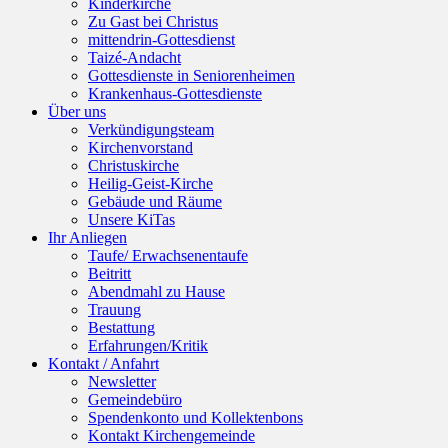
Kinderkirche
Zu Gast bei Christus
mittendrin-Gottesdienst
Taizé-Andacht
Gottesdienste in Seniorenheimen
Krankenhaus-Gottesdienste
Über uns
Verkündigungsteam
Kirchenvorstand
Christuskirche
Heilig-Geist-Kirche
Gebäude und Räume
Unsere KiTas
Ihr Anliegen
Taufe/ Erwachsenentaufe
Beitritt
Abendmahl zu Hause
Trauung
Bestattung
Erfahrungen/Kritik
Kontakt / Anfahrt
Newsletter
Gemeindebüro
Spendenkonto und Kollektenbons
Kontakt Kirchengemeinde