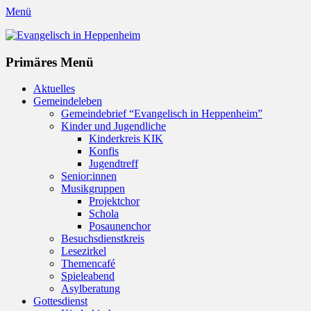
Menü
Evangelisch in Heppenheim
Evangelische Kirchengemeinde in Heppenheim/Bergstraße
Instagram
Primäres Menü
Zum
Aktuelles
Inhalt
Gemeindeleben
springen
Gemeindebrief “Evangelisch in Heppenheim”
Kinder und Jugendliche
Kinderkreis KIK
Konfis
Jugendtreff
Senior:innen
Musikgruppen
Projektchor
Schola
Posaunenchor
Besuchsdienstkreis
Lesezirkel
Themencafé
Spieleabend
Asylberatung
Gottesdienst