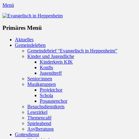
Menü
Evangelisch in Heppenheim
Evangelische Kirchengemeinde in Heppenheim/Bergstraße
Instagram
Primäres Menü
Zum
Aktuelles
Inhalt
Gemeindeleben
springen
Gemeindebrief “Evangelisch in Heppenheim”
Kinder und Jugendliche
Kinderkreis KIK
Konfis
Jugendtreff
Senior:innen
Musikgruppen
Projektchor
Schola
Posaunenchor
Besuchsdienstkreis
Lesezirkel
Themencafé
Spieleabend
Asylberatung
Gottesdienst