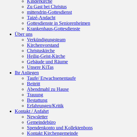
Kinderkirche
Zu Gast bei Christus
mittendrin-Gottesdienst
Taizé-Andacht
Gottesdienste in Seniorenheimen
Krankenhaus-Gottesdienste
Über uns
Verkündigungsteam
Kirchenvorstand
Christuskirche
Heilig-Geist-Kirche
Gebäude und Räume
Unsere KiTas
Ihr Anliegen
Taufe/ Erwachsenentaufe
Beitritt
Abendmahl zu Hause
Trauung
Bestattung
Erfahrungen/Kritik
Kontakt / Anfahrt
Newsletter
Gemeindebüro
Spendenkonto und Kollektenbons
Kontakt Kirchengemeinde