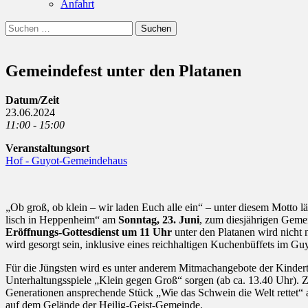
Anfahrt
Suchen
Suchen
nach:
Gemeindefest unter den Platanen
Datum/Zeit
23.06.2024
11:00 - 15:00
Veranstaltungsort
Hof - Guyot-Gemeindehaus
„Ob groß, ob klein – wir laden Euch alle ein“ – unter diesem Motto 
lisch in Heppenheim“ am
Sonntag, 23. Juni
, zum diesjährigen Geme
Eröffnungs-Gottesdienst um 11 Uhr
unter den Platanen wird nicht 
wird gesorgt sein, inklusive eines reichhaltigen Kuchenbüffets im G
Für die Jüngsten wird es unter anderem Mitmachangebote der Kindert
Unterhaltungsspiele „Klein gegen Groß“ sorgen (ab ca. 13.40 Uhr). Z
Generationen ansprechende Stück „Wie das Schwein die Welt rettet“ a
auf dem Gelände der Heilig-Geist-Gemeinde.