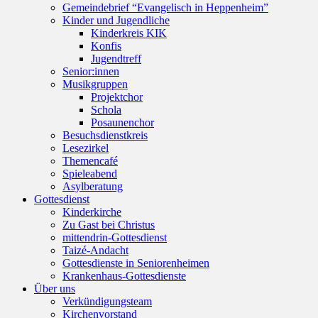
Gemeindebrief “Evangelisch in Heppenheim”
Kinder und Jugendliche
Kinderkreis KIK
Konfis
Jugendtreff
Senior:innen
Musikgruppen
Projektchor
Schola
Posaunenchor
Besuchsdienstkreis
Lesezirkel
Themencafé
Spieleabend
Asylberatung
Gottesdienst
Kinderkirche
Zu Gast bei Christus
mittendrin-Gottesdienst
Taizé-Andacht
Gottesdienste in Seniorenheimen
Krankenhaus-Gottesdienste
Über uns
Verkündigungsteam
Kirchenvorstand