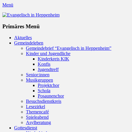
Menü
Evangelisch in Heppenheim
Evangelische Kirchengemeinde in Heppenheim/Bergstraße
Instagram
Primäres Menü
Zum
Aktuelles
Inhalt
Gemeindeleben
springen
Gemeindebrief “Evangelisch in Heppenheim”
Kinder und Jugendliche
Kinderkreis KIK
Konfis
Jugendtreff
Senior:innen
Musikgruppen
Projektchor
Schola
Posaunenchor
Besuchsdienstkreis
Lesezirkel
Themencafé
Spieleabend
Asylberatung
Gottesdienst