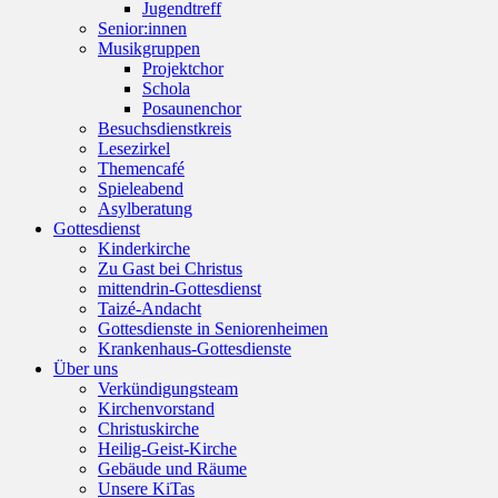
Jugendtreff
Senior:innen
Musikgruppen
Projektchor
Schola
Posaunenchor
Besuchsdienstkreis
Lesezirkel
Themencafé
Spieleabend
Asylberatung
Gottesdienst
Kinderkirche
Zu Gast bei Christus
mittendrin-Gottesdienst
Taizé-Andacht
Gottesdienste in Seniorenheimen
Krankenhaus-Gottesdienste
Über uns
Verkündigungsteam
Kirchenvorstand
Christuskirche
Heilig-Geist-Kirche
Gebäude und Räume
Unsere KiTas