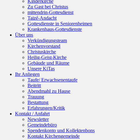
Kinderkirche
Zu Gast bei Christus
mittendrin-Gottesdienst
Taizé-Andacht
Gottesdienste in Seniorenheimen
Krankenhaus-Gottesdienste
Über uns
Verkündigungsteam
Kirchenvorstand
Christuskirche
Heilig-Geist-Kirche
Gebäude und Räume
Unsere KiTas
Ihr Anliegen
Taufe/ Erwachsenentaufe
Beitritt
Abendmahl zu Hause
Trauung
Bestattung
Erfahrungen/Kritik
Kontakt / Anfahrt
Newsletter
Gemeindebüro
Spendenkonto und Kollektenbons
Kontakt Kirchengemeinde