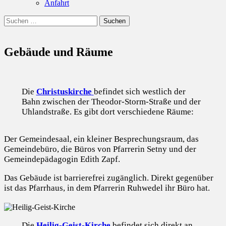
Anfahrt
Suchen
Suchen
nach:
Gebäude und Räume
Die
Christuskirche
befindet sich westlich der
Bahn zwischen der Theodor-Storm-Straße und der
Uhlandstraße. Es gibt dort verschiedene Räume:
Der Gemeindesaal, ein kleiner Besprechungsraum, das
Gemeindebüro, die Büros von Pfarrerin Setny und der
Gemeindepädagogin Edith Zapf.
Das Gebäude ist barrierefrei zugänglich. Direkt gegenüber
ist das Pfarrhaus, in dem Pfarrerin Ruhwedel ihr Büro hat.
Die
Heilig-Geist-Kirche
befindet sich direkt an