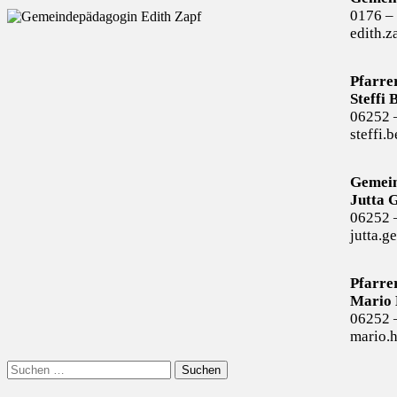
0176 –
edith.z
Pfarre
Steffi
06252 
steffi.
Gemein
Jutta 
06252 
jutta.g
Pfarrer
Mario 
06252 
mario.h
Suchen
nach: