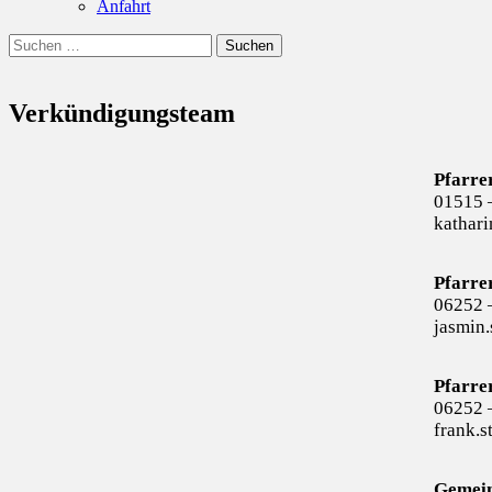
Anfahrt
Suchen
Suchen
nach:
Verkündigungsteam
Pfarre
01515 
kathari
Pfarre
06252 
jasmin.
Pfarre
06252 
frank.s
Gemein