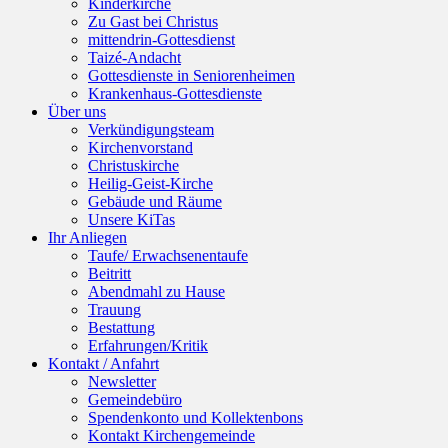
Kinderkirche
Zu Gast bei Christus
mittendrin-Gottesdienst
Taizé-Andacht
Gottesdienste in Seniorenheimen
Krankenhaus-Gottesdienste
Über uns
Verkündigungsteam
Kirchenvorstand
Christuskirche
Heilig-Geist-Kirche
Gebäude und Räume
Unsere KiTas
Ihr Anliegen
Taufe/ Erwachsenentaufe
Beitritt
Abendmahl zu Hause
Trauung
Bestattung
Erfahrungen/Kritik
Kontakt / Anfahrt
Newsletter
Gemeindebüro
Spendenkonto und Kollektenbons
Kontakt Kirchengemeinde