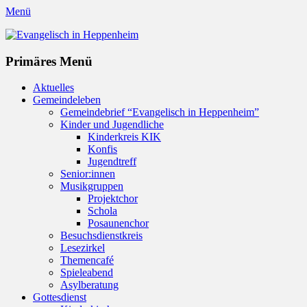
Menü
Evangelisch in Heppenheim
Evangelische Kirchengemeinde in Heppenheim/Bergstraße
Instagram
Primäres Menü
Zum
Aktuelles
Inhalt
Gemeindeleben
springen
Gemeindebrief “Evangelisch in Heppenheim”
Kinder und Jugendliche
Kinderkreis KIK
Konfis
Jugendtreff
Senior:innen
Musikgruppen
Projektchor
Schola
Posaunenchor
Besuchsdienstkreis
Lesezirkel
Themencafé
Spieleabend
Asylberatung
Gottesdienst