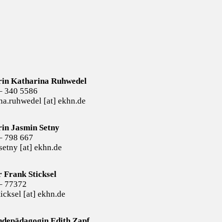
rin Katharina Ruhwedel
– 340 5586
na.ruhwedel [at] ekhn.de
rin Jasmin Setny
– 798 667
setny [at] ekhn.de
r Frank Sticksel
– 77372
ticksel [at] ekhn.de
depädagogin Edith Zapf