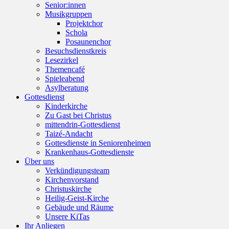
Senior:innen
Musikgruppen
Projektchor
Schola
Posaunenchor
Besuchsdienstkreis
Lesezirkel
Themencafé
Spieleabend
Asylberatung
Gottesdienst
Kinderkirche
Zu Gast bei Christus
mittendrin-Gottesdienst
Taizé-Andacht
Gottesdienste in Seniorenheimen
Krankenhaus-Gottesdienste
Über uns
Verkündigungsteam
Kirchenvorstand
Christuskirche
Heilig-Geist-Kirche
Gebäude und Räume
Unsere KiTas
Ihr Anliegen