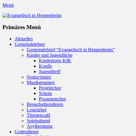
Menü
Evangelisch in Heppenheim
Evangelische Kirchengemeinde in Heppenheim/Bergstraße
Instagram
Primäres Menü
Zum
Aktuelles
Inhalt
Gemeindeleben
springen
Gemeindebrief “Evangelisch in Heppenheim”
Kinder und Jugendliche
Kinderkreis KIK
Konfis
Jugendtreff
Senior:innen
Musikgruppen
Projektchor
Schola
Posaunenchor
Besuchsdienstkreis
Lesezirkel
Themencafé
Spieleabend
Asylberatung
Gottesdienst