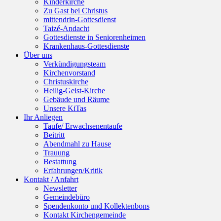
Kinderkirche
Zu Gast bei Christus
mittendrin-Gottesdienst
Taizé-Andacht
Gottesdienste in Seniorenheimen
Krankenhaus-Gottesdienste
Über uns
Verkündigungsteam
Kirchenvorstand
Christuskirche
Heilig-Geist-Kirche
Gebäude und Räume
Unsere KiTas
Ihr Anliegen
Taufe/ Erwachsenentaufe
Beitritt
Abendmahl zu Hause
Trauung
Bestattung
Erfahrungen/Kritik
Kontakt / Anfahrt
Newsletter
Gemeindebüro
Spendenkonto und Kollektenbons
Kontakt Kirchengemeinde