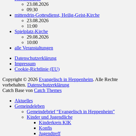
23.08.2026
09:30
mittendrin-Gottesdienst, Heilig-Geist-Kirche
23.08.2026
11:00
Spielplatz-Kirche
29.08.2026
10:00
alle Veranstaltungen
Datenschutzerklärung
Impressum
Cookie-Richtlinie (EU)
Copyright © 2026
Evangelisch in Heppenheim
. Alle Rechte
vorbehalten.
Datenschutzerklärung
Catch Base von
Catch Themes
Nach
Aktuelles
oben
Gemeindeleben
scrollen
Gemeindebrief “Evangelisch in Heppenheim”
Kinder und Jugendliche
Kinderkreis KIK
Konfis
Jugendtreff