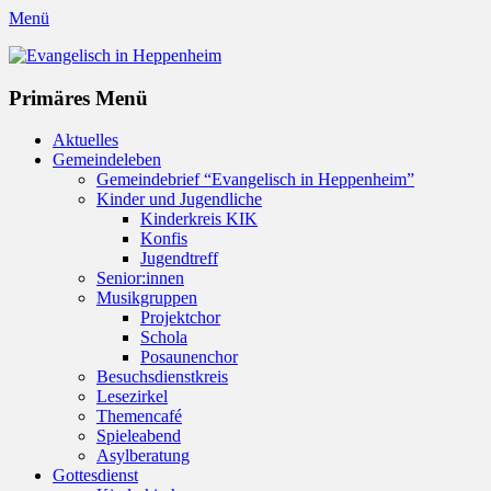
Menü
Evangelisch in Heppenheim
Evangelische Kirchengemeinde in Heppenheim/Bergstraße
Instagram
Primäres Menü
Zum
Aktuelles
Inhalt
Gemeindeleben
springen
Gemeindebrief “Evangelisch in Heppenheim”
Kinder und Jugendliche
Kinderkreis KIK
Konfis
Jugendtreff
Senior:innen
Musikgruppen
Projektchor
Schola
Posaunenchor
Besuchsdienstkreis
Lesezirkel
Themencafé
Spieleabend
Asylberatung
Gottesdienst