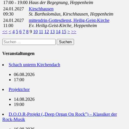
17:00 - 19:00
Haus der Begegnung, Heppenheim
24.01.2027
Kirschhausen
09:30
St. Bartholomäus, Kirschhausen, Heppenheim
24.01.2027
mittendrin-Gottesdienst, Heilig-Geist-Kirche
11:00
Ev. Heilig-Geist-Kirche, Heppenheim
<<
<
4
5
6
7
8
9
10
11
12
13
14
15
>
>>
Suchen
nach:
Veranstaltungen
Schach unterm Kirchendach
06.08.2026
17:00
Projektchor
14.08.2026
19:00
D.O.O.R-Projekt („Deep Organ On Rock”) – Klassiker der
Rock-Musik