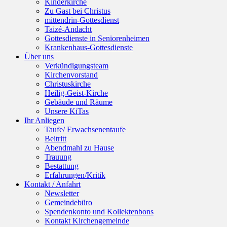
Kinderkirche
Zu Gast bei Christus
mittendrin-Gottesdienst
Taizé-Andacht
Gottesdienste in Seniorenheimen
Krankenhaus-Gottesdienste
Über uns
Verkündigungsteam
Kirchenvorstand
Christuskirche
Heilig-Geist-Kirche
Gebäude und Räume
Unsere KiTas
Ihr Anliegen
Taufe/ Erwachsenentaufe
Beitritt
Abendmahl zu Hause
Trauung
Bestattung
Erfahrungen/Kritik
Kontakt / Anfahrt
Newsletter
Gemeindebüro
Spendenkonto und Kollektenbons
Kontakt Kirchengemeinde