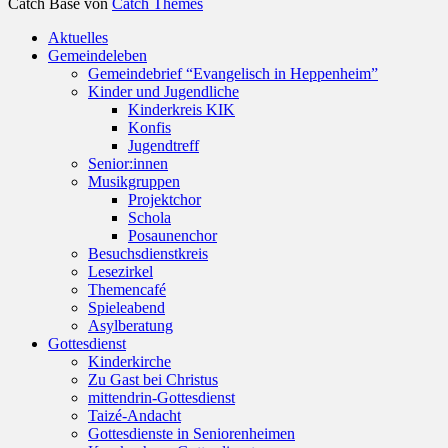
Catch Base von
Catch Themes
Nach
Aktuelles
oben
Gemeindeleben
scrollen
Gemeindebrief “Evangelisch in Heppenheim”
Kinder und Jugendliche
Kinderkreis KIK
Konfis
Jugendtreff
Senior:innen
Musikgruppen
Projektchor
Schola
Posaunenchor
Besuchsdienstkreis
Lesezirkel
Themencafé
Spieleabend
Asylberatung
Gottesdienst
Kinderkirche
Zu Gast bei Christus
mittendrin-Gottesdienst
Taizé-Andacht
Gottesdienste in Seniorenheimen