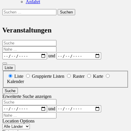
Anfahrt
Suchen
Suchen
nach:
Veranstaltungen
Suche
Nahe
...
Daten
und
Liste
Anzeigetyp
Liste
Gruppierte Listen
Raster
Karte
für
Kalender
Suchergebnisse
Suche
Erweiterte Suche anzeigen
Suche
Daten
und
Nahe
...
Location Options
Land