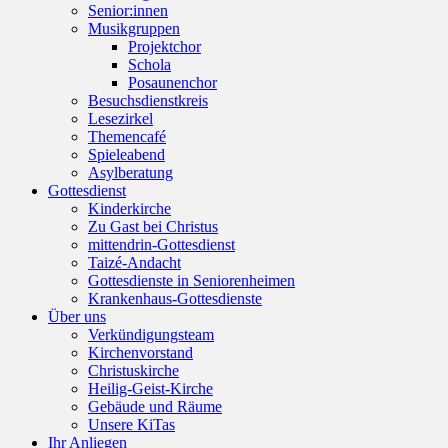
Senior:innen
Musikgruppen
Projektchor
Schola
Posaunenchor
Besuchsdienstkreis
Lesezirkel
Themencafé
Spieleabend
Asylberatung
Gottesdienst
Kinderkirche
Zu Gast bei Christus
mittendrin-Gottesdienst
Taizé-Andacht
Gottesdienste in Seniorenheimen
Krankenhaus-Gottesdienste
Über uns
Verkündigungsteam
Kirchenvorstand
Christuskirche
Heilig-Geist-Kirche
Gebäude und Räume
Unsere KiTas
Ihr Anliegen