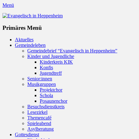
Menü
Evangelisch in Heppenheim
Evangelische Kirchengemeinde in Heppenheim/Bergstraße
Instagram
Primäres Menü
Zum
Aktuelles
Inhalt
Gemeindeleben
springen
Gemeindebrief “Evangelisch in Heppenheim”
Kinder und Jugendliche
Kinderkreis KIK
Konfis
Jugendtreff
Senior:innen
Musikgruppen
Projektchor
Schola
Posaunenchor
Besuchsdienstkreis
Lesezirkel
Themencafé
Spieleabend
Asylberatung
Gottesdienst