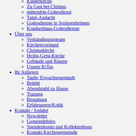
Kinderkirche
Zu Gast bei Christus
mittendrin-Gottesdienst
Taizé-Andacht
Gottesdienste in Seniorenheimen
Krankenhaus-Gottesdienste
Über uns
Verkündigungsteam
Kirchenvorstand
Christuskirche
Heilig-Geist-Kirche
Gebäude und Räume
Unsere KiTas
Ihr Anliegen
Taufe/ Erwachsenentaufe
Beitritt
Abendmahl zu Hause
Trauung
Bestattung
Erfahrungen/Kritik
Kontakt / Anfahrt
Newsletter
Gemeindebüro
Spendenkonto und Kollektenbons
Kontakt Kirchengemeinde