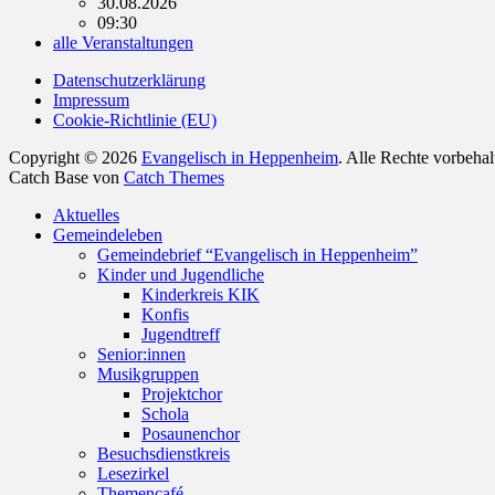
30.08.2026
09:30
alle Veranstaltungen
Datenschutzerklärung
Impressum
Cookie-Richtlinie (EU)
Copyright © 2026
Evangelisch in Heppenheim
. Alle Rechte vorbeha
Catch Base von
Catch Themes
Nach
Aktuelles
oben
Gemeindeleben
scrollen
Gemeindebrief “Evangelisch in Heppenheim”
Kinder und Jugendliche
Kinderkreis KIK
Konfis
Jugendtreff
Senior:innen
Musikgruppen
Projektchor
Schola
Posaunenchor
Besuchsdienstkreis
Lesezirkel
Themencafé