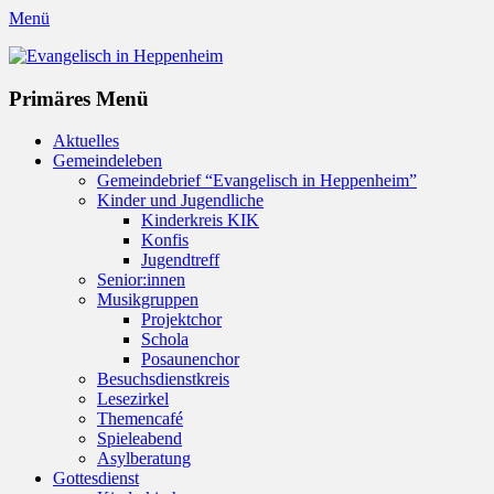
Menü
Evangelisch in Heppenheim
Evangelische Kirchengemeinde in Heppenheim/Bergstraße
Instagram
Primäres Menü
Zum
Aktuelles
Inhalt
Gemeindeleben
springen
Gemeindebrief “Evangelisch in Heppenheim”
Kinder und Jugendliche
Kinderkreis KIK
Konfis
Jugendtreff
Senior:innen
Musikgruppen
Projektchor
Schola
Posaunenchor
Besuchsdienstkreis
Lesezirkel
Themencafé
Spieleabend
Asylberatung
Gottesdienst