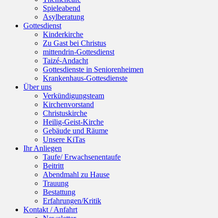
Spieleabend
Asylberatung
Gottesdienst
Kinderkirche
Zu Gast bei Christus
mittendrin-Gottesdienst
Taizé-Andacht
Gottesdienste in Seniorenheimen
Krankenhaus-Gottesdienste
Über uns
Verkündigungsteam
Kirchenvorstand
Christuskirche
Heilig-Geist-Kirche
Gebäude und Räume
Unsere KiTas
Ihr Anliegen
Taufe/ Erwachsenentaufe
Beitritt
Abendmahl zu Hause
Trauung
Bestattung
Erfahrungen/Kritik
Kontakt / Anfahrt