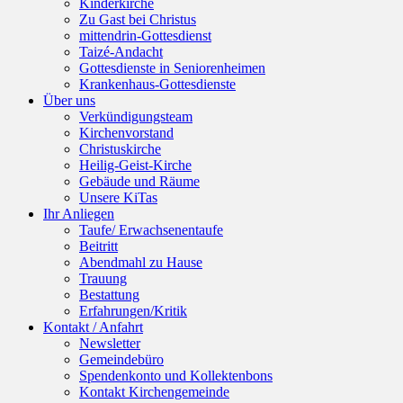
Kinderkirche
Zu Gast bei Christus
mittendrin-Gottesdienst
Taizé-Andacht
Gottesdienste in Seniorenheimen
Krankenhaus-Gottesdienste
Über uns
Verkündigungsteam
Kirchenvorstand
Christuskirche
Heilig-Geist-Kirche
Gebäude und Räume
Unsere KiTas
Ihr Anliegen
Taufe/ Erwachsenentaufe
Beitritt
Abendmahl zu Hause
Trauung
Bestattung
Erfahrungen/Kritik
Kontakt / Anfahrt
Newsletter
Gemeindebüro
Spendenkonto und Kollektenbons
Kontakt Kirchengemeinde