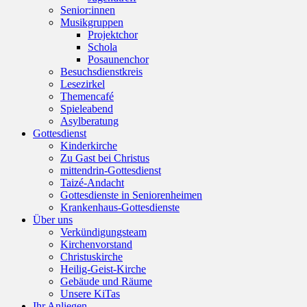
Senior:innen
Musikgruppen
Projektchor
Schola
Posaunenchor
Besuchsdienstkreis
Lesezirkel
Themencafé
Spieleabend
Asylberatung
Gottesdienst
Kinderkirche
Zu Gast bei Christus
mittendrin-Gottesdienst
Taizé-Andacht
Gottesdienste in Seniorenheimen
Krankenhaus-Gottesdienste
Über uns
Verkündigungsteam
Kirchenvorstand
Christuskirche
Heilig-Geist-Kirche
Gebäude und Räume
Unsere KiTas
Ihr Anliegen