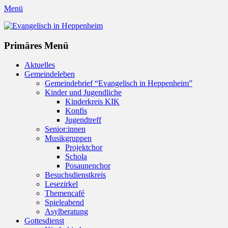
Menü
Evangelisch in Heppenheim
Evangelische Kirchengemeinde in Heppenheim/Bergstraße
Instagram
Primäres Menü
Zum
Aktuelles
Inhalt
Gemeindeleben
springen
Gemeindebrief “Evangelisch in Heppenheim”
Kinder und Jugendliche
Kinderkreis KIK
Konfis
Jugendtreff
Senior:innen
Musikgruppen
Projektchor
Schola
Posaunenchor
Besuchsdienstkreis
Lesezirkel
Themencafé
Spieleabend
Asylberatung
Gottesdienst