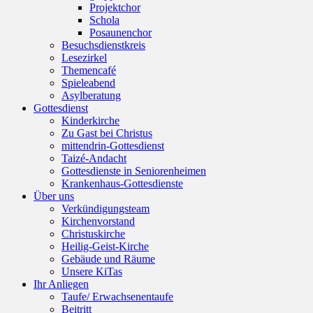
Projektchor
Schola
Posaunenchor
Besuchsdienstkreis
Lesezirkel
Themencafé
Spieleabend
Asylberatung
Gottesdienst
Kinderkirche
Zu Gast bei Christus
mittendrin-Gottesdienst
Taizé-Andacht
Gottesdienste in Seniorenheimen
Krankenhaus-Gottesdienste
Über uns
Verkündigungsteam
Kirchenvorstand
Christuskirche
Heilig-Geist-Kirche
Gebäude und Räume
Unsere KiTas
Ihr Anliegen
Taufe/ Erwachsenentaufe
Beitritt