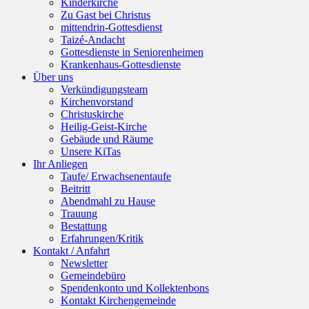
Kinderkirche
Zu Gast bei Christus
mittendrin-Gottesdienst
Taizé-Andacht
Gottesdienste in Seniorenheimen
Krankenhaus-Gottesdienste
Über uns
Verkündigungsteam
Kirchenvorstand
Christuskirche
Heilig-Geist-Kirche
Gebäude und Räume
Unsere KiTas
Ihr Anliegen
Taufe/ Erwachsenentaufe
Beitritt
Abendmahl zu Hause
Trauung
Bestattung
Erfahrungen/Kritik
Kontakt / Anfahrt
Newsletter
Gemeindebüro
Spendenkonto und Kollektenbons
Kontakt Kirchengemeinde