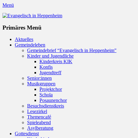
Menü
Evangelisch in Heppenheim
Evangelische Kirchengemeinde in Heppenheim/Bergstraße
Instagram
Primäres Menü
Zum
Aktuelles
Inhalt
Gemeindeleben
springen
Gemeindebrief “Evangelisch in Heppenheim”
Kinder und Jugendliche
Kinderkreis KIK
Konfis
Jugendtreff
Senior:innen
Musikgruppen
Projektchor
Schola
Posaunenchor
Besuchsdienstkreis
Lesezirkel
Themencafé
Spieleabend
Asylberatung
Gottesdienst