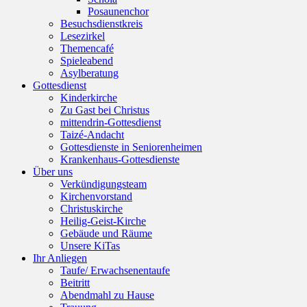
Posaunenchor
Besuchsdienstkreis
Lesezirkel
Themencafé
Spieleabend
Asylberatung
Gottesdienst
Kinderkirche
Zu Gast bei Christus
mittendrin-Gottesdienst
Taizé-Andacht
Gottesdienste in Seniorenheimen
Krankenhaus-Gottesdienste
Über uns
Verkündigungsteam
Kirchenvorstand
Christuskirche
Heilig-Geist-Kirche
Gebäude und Räume
Unsere KiTas
Ihr Anliegen
Taufe/ Erwachsenentaufe
Beitritt
Abendmahl zu Hause