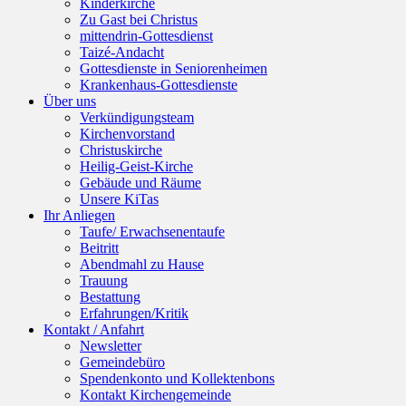
Kinderkirche
Zu Gast bei Christus
mittendrin-Gottesdienst
Taizé-Andacht
Gottesdienste in Seniorenheimen
Krankenhaus-Gottesdienste
Über uns
Verkündigungsteam
Kirchenvorstand
Christuskirche
Heilig-Geist-Kirche
Gebäude und Räume
Unsere KiTas
Ihr Anliegen
Taufe/ Erwachsenentaufe
Beitritt
Abendmahl zu Hause
Trauung
Bestattung
Erfahrungen/Kritik
Kontakt / Anfahrt
Newsletter
Gemeindebüro
Spendenkonto und Kollektenbons
Kontakt Kirchengemeinde