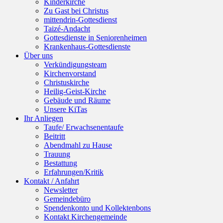
Kinderkirche
Zu Gast bei Christus
mittendrin-Gottesdienst
Taizé-Andacht
Gottesdienste in Seniorenheimen
Krankenhaus-Gottesdienste
Über uns
Verkündigungsteam
Kirchenvorstand
Christuskirche
Heilig-Geist-Kirche
Gebäude und Räume
Unsere KiTas
Ihr Anliegen
Taufe/ Erwachsenentaufe
Beitritt
Abendmahl zu Hause
Trauung
Bestattung
Erfahrungen/Kritik
Kontakt / Anfahrt
Newsletter
Gemeindebüro
Spendenkonto und Kollektenbons
Kontakt Kirchengemeinde