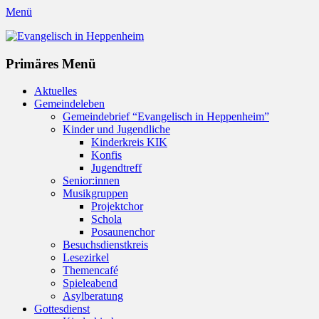
Menü
Evangelisch in Heppenheim
Evangelische Kirchengemeinde in Heppenheim/Bergstraße
Instagram
Primäres Menü
Zum
Aktuelles
Inhalt
Gemeindeleben
springen
Gemeindebrief “Evangelisch in Heppenheim”
Kinder und Jugendliche
Kinderkreis KIK
Konfis
Jugendtreff
Senior:innen
Musikgruppen
Projektchor
Schola
Posaunenchor
Besuchsdienstkreis
Lesezirkel
Themencafé
Spieleabend
Asylberatung
Gottesdienst