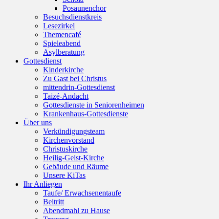
Posaunenchor
Besuchsdienstkreis
Lesezirkel
Themencafé
Spieleabend
Asylberatung
Gottesdienst
Kinderkirche
Zu Gast bei Christus
mittendrin-Gottesdienst
Taizé-Andacht
Gottesdienste in Seniorenheimen
Krankenhaus-Gottesdienste
Über uns
Verkündigungsteam
Kirchenvorstand
Christuskirche
Heilig-Geist-Kirche
Gebäude und Räume
Unsere KiTas
Ihr Anliegen
Taufe/ Erwachsenentaufe
Beitritt
Abendmahl zu Hause