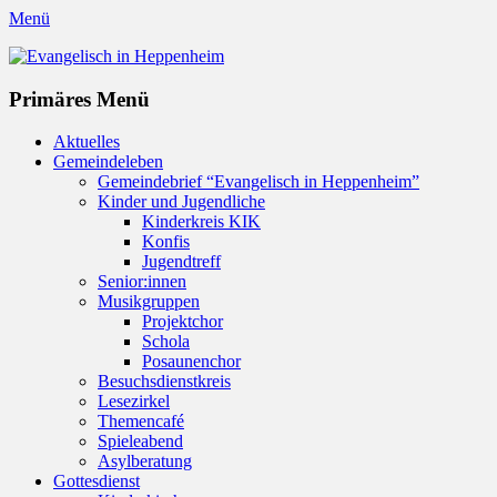
Menü
Evangelisch in Heppenheim
Evangelische Kirchengemeinde in Heppenheim/Bergstraße
Instagram
Primäres Menü
Zum
Aktuelles
Inhalt
Gemeindeleben
springen
Gemeindebrief “Evangelisch in Heppenheim”
Kinder und Jugendliche
Kinderkreis KIK
Konfis
Jugendtreff
Senior:innen
Musikgruppen
Projektchor
Schola
Posaunenchor
Besuchsdienstkreis
Lesezirkel
Themencafé
Spieleabend
Asylberatung
Gottesdienst