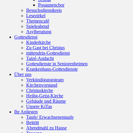
Posaunenchor
Besuchsdienstkreis
Lesezirkel
Themencafé
Spieleabend
Asylberatung
Gottesdienst
Kinderkirche
Zu Gast bei Christus
mittendrin-Gottesdienst
Taizé-Andacht
Gottesdienste in Seniorenheimen
Krankenhaus-Gottesdienste
Über uns
Verkündigungsteam
Kirchenvorstand
Christuskirche
Heilig-Geist-Kirche
Gebäude und Räume
Unsere KiTas
Ihr Anliegen
Taufe/ Erwachsenentaufe
Beitritt
Abendmahl zu Hause