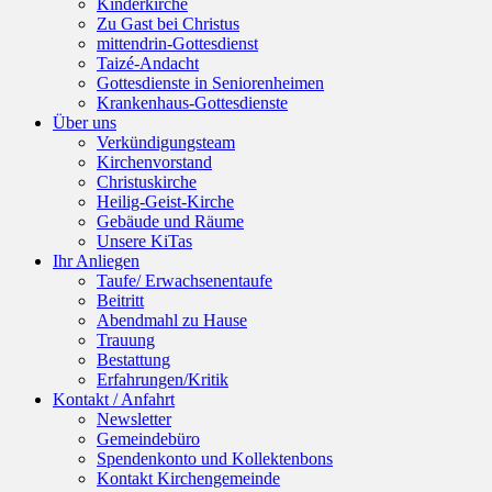
Kinderkirche
Zu Gast bei Christus
mittendrin-Gottesdienst
Taizé-Andacht
Gottesdienste in Seniorenheimen
Krankenhaus-Gottesdienste
Über uns
Verkündigungsteam
Kirchenvorstand
Christuskirche
Heilig-Geist-Kirche
Gebäude und Räume
Unsere KiTas
Ihr Anliegen
Taufe/ Erwachsenentaufe
Beitritt
Abendmahl zu Hause
Trauung
Bestattung
Erfahrungen/Kritik
Kontakt / Anfahrt
Newsletter
Gemeindebüro
Spendenkonto und Kollektenbons
Kontakt Kirchengemeinde