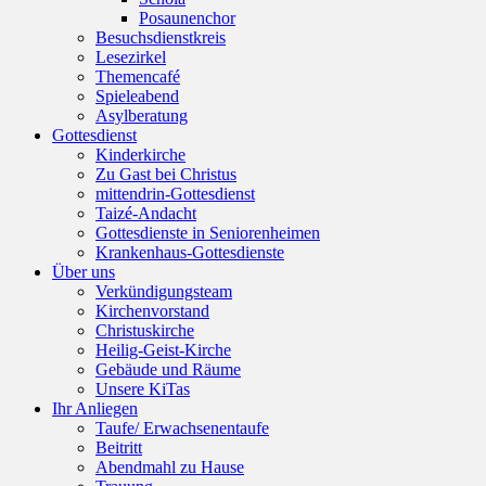
Posaunenchor
Besuchsdienstkreis
Lesezirkel
Themencafé
Spieleabend
Asylberatung
Gottesdienst
Kinderkirche
Zu Gast bei Christus
mittendrin-Gottesdienst
Taizé-Andacht
Gottesdienste in Seniorenheimen
Krankenhaus-Gottesdienste
Über uns
Verkündigungsteam
Kirchenvorstand
Christuskirche
Heilig-Geist-Kirche
Gebäude und Räume
Unsere KiTas
Ihr Anliegen
Taufe/ Erwachsenentaufe
Beitritt
Abendmahl zu Hause