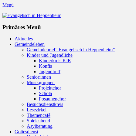
Menü
Evangelisch in Heppenheim
Evangelische Kirchengemeinde in Heppenheim/Bergstraße
Instagram
Primäres Menü
Zum
Aktuelles
Inhalt
Gemeindeleben
springen
Gemeindebrief “Evangelisch in Heppenheim”
Kinder und Jugendliche
Kinderkreis KIK
Konfis
Jugendtreff
Senior:innen
Musikgruppen
Projektchor
Schola
Posaunenchor
Besuchsdienstkreis
Lesezirkel
Themencafé
Spieleabend
Asylberatung
Gottesdienst