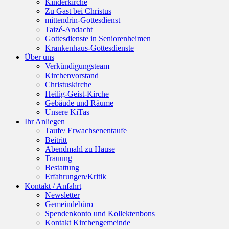
Kinderkirche
Zu Gast bei Christus
mittendrin-Gottesdienst
Taizé-Andacht
Gottesdienste in Seniorenheimen
Krankenhaus-Gottesdienste
Über uns
Verkündigungsteam
Kirchenvorstand
Christuskirche
Heilig-Geist-Kirche
Gebäude und Räume
Unsere KiTas
Ihr Anliegen
Taufe/ Erwachsenentaufe
Beitritt
Abendmahl zu Hause
Trauung
Bestattung
Erfahrungen/Kritik
Kontakt / Anfahrt
Newsletter
Gemeindebüro
Spendenkonto und Kollektenbons
Kontakt Kirchengemeinde