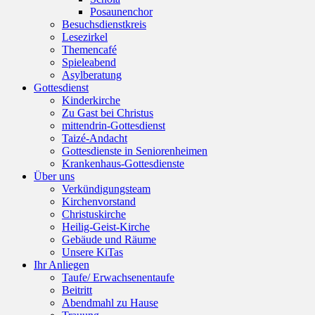
Posaunenchor
Besuchsdienstkreis
Lesezirkel
Themencafé
Spieleabend
Asylberatung
Gottesdienst
Kinderkirche
Zu Gast bei Christus
mittendrin-Gottesdienst
Taizé-Andacht
Gottesdienste in Seniorenheimen
Krankenhaus-Gottesdienste
Über uns
Verkündigungsteam
Kirchenvorstand
Christuskirche
Heilig-Geist-Kirche
Gebäude und Räume
Unsere KiTas
Ihr Anliegen
Taufe/ Erwachsenentaufe
Beitritt
Abendmahl zu Hause