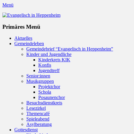
Menü
Evangelisch in Heppenheim
Evangelische Kirchengemeinde in Heppenheim/Bergstraße
Instagram
Primäres Menü
Zum
Aktuelles
Inhalt
Gemeindeleben
springen
Gemeindebrief “Evangelisch in Heppenheim”
Kinder und Jugendliche
Kinderkreis KIK
Konfis
Jugendtreff
Senior:innen
Musikgruppen
Projektchor
Schola
Posaunenchor
Besuchsdienstkreis
Lesezirkel
Themencafé
Spieleabend
Asylberatung
Gottesdienst