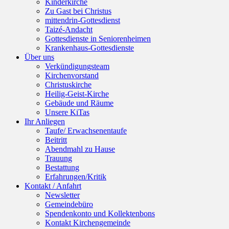
Kinderkirche
Zu Gast bei Christus
mittendrin-Gottesdienst
Taizé-Andacht
Gottesdienste in Seniorenheimen
Krankenhaus-Gottesdienste
Über uns
Verkündigungsteam
Kirchenvorstand
Christuskirche
Heilig-Geist-Kirche
Gebäude und Räume
Unsere KiTas
Ihr Anliegen
Taufe/ Erwachsenentaufe
Beitritt
Abendmahl zu Hause
Trauung
Bestattung
Erfahrungen/Kritik
Kontakt / Anfahrt
Newsletter
Gemeindebüro
Spendenkonto und Kollektenbons
Kontakt Kirchengemeinde