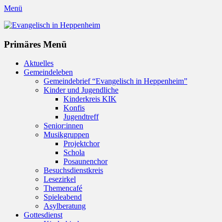
Menü
Evangelisch in Heppenheim
Evangelische Kirchengemeinde in Heppenheim/Bergstraße
Instagram
Primäres Menü
Zum
Aktuelles
Inhalt
Gemeindeleben
springen
Gemeindebrief “Evangelisch in Heppenheim”
Kinder und Jugendliche
Kinderkreis KIK
Konfis
Jugendtreff
Senior:innen
Musikgruppen
Projektchor
Schola
Posaunenchor
Besuchsdienstkreis
Lesezirkel
Themencafé
Spieleabend
Asylberatung
Gottesdienst