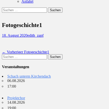
Anfahrt
Suchen
Suchen
nach:
Fotogeschichte1
Posted
Autor
18. August 2020
edith_zapf
on
Beitragsnavigation
Vorheriger
← Vorheriger
Fotogeschichte1
Suchen
Beitrag:
nach:
Veranstaltungen
Schach unterm Kirchendach
06.08.2026
17:00
Projektchor
14.08.2026
19:00