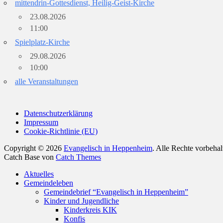
mittendrin-Gottesdienst, Heilig-Geist-Kirche
23.08.2026
11:00
Spielplatz-Kirche
29.08.2026
10:00
alle Veranstaltungen
Datenschutzerklärung
Impressum
Cookie-Richtlinie (EU)
Copyright © 2026
Evangelisch in Heppenheim
. Alle Rechte vorbeha
Catch Base von
Catch Themes
Nach
Aktuelles
oben
Gemeindeleben
scrollen
Gemeindebrief “Evangelisch in Heppenheim”
Kinder und Jugendliche
Kinderkreis KIK
Konfis