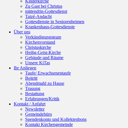
Kinderkirche
Zu Gast bei Christus
mittendrin-Gottesdienst
Taizé-Andacht
Gottesdienste in Seniorenheimen
Krankenhaus-Gottesdienste
Über uns
Verkündigungsteam
Kirchenvorstand
Christuskirche
Heilig-Geist-Kirche
Gebäude und Räume
Unsere KiTas
Ihr Anliegen
Taufe/ Erwachsenentaufe
Beitritt
Abendmahl zu Hause
Trauung
Bestattung
Erfahrungen/Kritik
Kontakt / Anfahrt
Newsletter
Gemeindebüro
Spendenkonto und Kollektenbons
Kontakt Kirchengemeinde