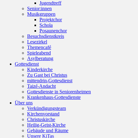
Jugendtreff
Senior:innen
Musikgruppen
Projektchor
Schola
Posaunenchor
Besuchsdienstkreis
Lesezirkel
Themencafé
Spieleabend
Asylberatung
Gottesdienst
Kinderkirche
Zu Gast bei Christus
mittendrin-Gottesdienst
Taizé-Andacht
Gottesdienste in Seniorenheimen
Krankenhaus-Gottesdienste
Über uns
Verkündigungsteam
Kirchenvorstand
Christuskirche
Heilig-Geist-Kirche
Gebäude und Räume
Unsere KiTas