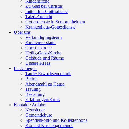
Kinderkirche
Zu Gast bei Christus
mittendrin-Gottesdienst
Taizé-Andacht
Gottesdienste in Seniorenheimen
Krankenhaus-Gottesdienste
Über uns
Verkündigungsteam
Kirchenvorstand
Christuskirche
Heilig-Geist-Kirche
Gebäude und Räume
Unsere KiTas
Ihr Anliegen
Taufe/ Erwachsenentaufe
Beitritt
Abendmahl zu Hause
Trauung
Bestattung
Erfahrungen/Kritik
Kontakt / Anfahrt
Newsletter
Gemeindebüro
Spendenkonto und Kollektenbons
Kontakt Kirchengemeinde