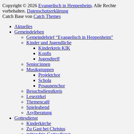
Copyright © 2026
Evangelisch in Heppenheim
. Alle Rechte
vorbehalten.
Datenschutzerklärung
Catch Base von
Catch Themes
Nach
Aktuelles
oben
Gemeindeleben
scrollen
Gemeindebrief “Evangelisch in Heppenheim”
Kinder und Jugendliche
Kinderkreis KIK
Konfis
Jugendtreff
Senior:innen
Musikgruppen
Projektchor
Schola
Posaunenchor
Besuchsdienstkreis
Lesezirkel
Themencafé
Spieleabend
Asylberatung
Gottesdienst
Kinderkirche
Zu Gast bei Christus