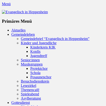
Menü
Evangelisch in Heppenheim
Evangelische Kirchengemeinde in Heppenheim/Bergstraße
Instagram
Primäres Menü
Zum
Aktuelles
Inhalt
Gemeindeleben
springen
Gemeindebrief “Evangelisch in Heppenheim”
Kinder und Jugendliche
Kinderkreis KIK
Konfis
Jugendtreff
Senior:innen
Musikgruppen
Projektchor
Schola
Posaunenchor
Besuchsdienstkreis
Lesezirkel
Themencafé
Spieleabend
Asylberatung
Gottesdienst