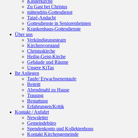
Kinderkirche
Zu Gast bei Christus
mittendrin-Gottesdienst
Taizé-Andacht
Gottesdienste in Seniorenheimen
Krankenhaus-Gottesdienste
Über uns
Verkündigungsteam
Kirchenvorstand
Christuskirche
Heilig-Geist-Kirche
Gebäude und Räume
Unsere KiTas
Ihr Anliegen
Taufe/ Erwachsenentaufe
Beitritt
Abendmahl zu Hause
Trauung
Bestattung
Erfahrungen/Kritik
Kontakt / Anfahrt
Newsletter
Gemeindebüro
Spendenkonto und Kollektenbons
Kontakt Kirchengemeinde