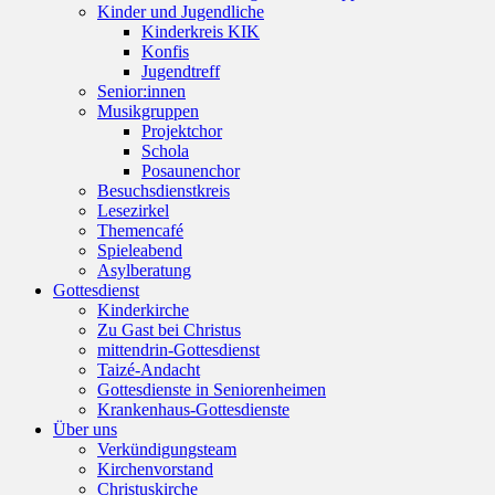
Kinder und Jugendliche
Kinderkreis KIK
Konfis
Jugendtreff
Senior:innen
Musikgruppen
Projektchor
Schola
Posaunenchor
Besuchsdienstkreis
Lesezirkel
Themencafé
Spieleabend
Asylberatung
Gottesdienst
Kinderkirche
Zu Gast bei Christus
mittendrin-Gottesdienst
Taizé-Andacht
Gottesdienste in Seniorenheimen
Krankenhaus-Gottesdienste
Über uns
Verkündigungsteam
Kirchenvorstand
Christuskirche