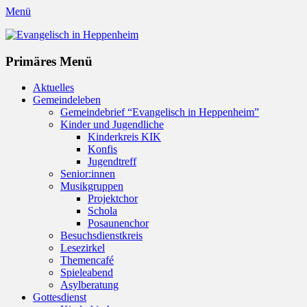
Menü
Evangelisch in Heppenheim
Evangelische Kirchengemeinde in Heppenheim/Bergstraße
Instagram
Primäres Menü
Zum
Aktuelles
Inhalt
Gemeindeleben
springen
Gemeindebrief “Evangelisch in Heppenheim”
Kinder und Jugendliche
Kinderkreis KIK
Konfis
Jugendtreff
Senior:innen
Musikgruppen
Projektchor
Schola
Posaunenchor
Besuchsdienstkreis
Lesezirkel
Themencafé
Spieleabend
Asylberatung
Gottesdienst