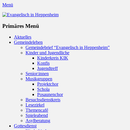
Menü
Evangelisch in Heppenheim
Evangelische Kirchengemeinde in Heppenheim/Bergstraße
Instagram
Primäres Menü
Zum
Aktuelles
Inhalt
Gemeindeleben
springen
Gemeindebrief “Evangelisch in Heppenheim”
Kinder und Jugendliche
Kinderkreis KIK
Konfis
Jugendtreff
Senior:innen
Musikgruppen
Projektchor
Schola
Posaunenchor
Besuchsdienstkreis
Lesezirkel
Themencafé
Spieleabend
Asylberatung
Gottesdienst