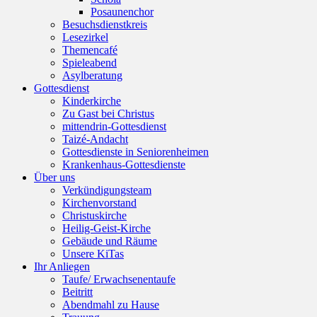
Posaunenchor
Besuchsdienstkreis
Lesezirkel
Themencafé
Spieleabend
Asylberatung
Gottesdienst
Kinderkirche
Zu Gast bei Christus
mittendrin-Gottesdienst
Taizé-Andacht
Gottesdienste in Seniorenheimen
Krankenhaus-Gottesdienste
Über uns
Verkündigungsteam
Kirchenvorstand
Christuskirche
Heilig-Geist-Kirche
Gebäude und Räume
Unsere KiTas
Ihr Anliegen
Taufe/ Erwachsenentaufe
Beitritt
Abendmahl zu Hause