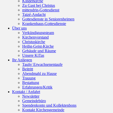
Kinderkirche
Zu Gast bei Christus
mittendrin-Gottesdienst
Taizé-Andacht
Gottesdienste in Seniorenheimen
Krankenhaus-Gottesdienste
Über uns
Verkündigungsteam
Kirchenvorstand
Christuskirche
Heilig-Geist-Kirche
Gebäude und Räume
Unsere KiTas
Ihr Anliegen
Taufe/ Erwachsenentaufe
Beitritt
Abendmahl zu Hause
Trauung
Bestattung
Erfahrungen/Kritik
Kontakt / Anfahrt
Newsletter
Gemeindebüro
Spendenkonto und Kollektenbons
Kontakt Kirchengemeinde