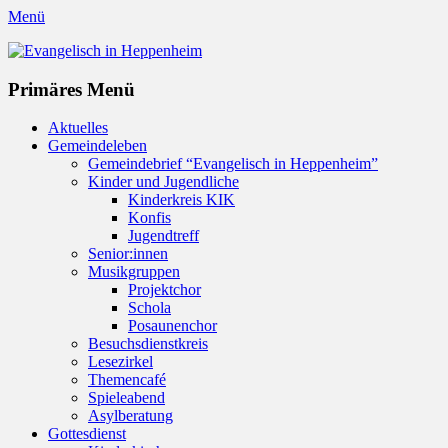
Menü
Evangelisch in Heppenheim
Evangelische Kirchengemeinde in Heppenheim/Bergstraße
Instagram
Primäres Menü
Zum
Aktuelles
Inhalt
Gemeindeleben
springen
Gemeindebrief “Evangelisch in Heppenheim”
Kinder und Jugendliche
Kinderkreis KIK
Konfis
Jugendtreff
Senior:innen
Musikgruppen
Projektchor
Schola
Posaunenchor
Besuchsdienstkreis
Lesezirkel
Themencafé
Spieleabend
Asylberatung
Gottesdienst