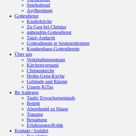
Spieleabend
Asylberatung
Gottesdienst
Kinderkirche
Zu Gast bei Christus
mittendrin-Gottesdienst
Taizé-Andacht
Gottesdienste in Seniorenheimen
Krankenhaus-Gottesdienste
Über uns
Verkündigungsteam
Kirchenvorstand
Christuskirche
Heilig-Geist-Kirche
Gebäude und Räume
Unsere KiTas
Ihr Anliegen
Taufe/ Erwachsenentaufe
Beitritt
Abendmahl zu Hause
Trauung
Bestattung
Erfahrungen/Kritik
Kontakt / Anfahrt