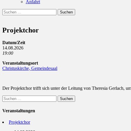
Anfahrt
Suchen
Suchen
nach:
Projektchor
Datum/Zeit
14.08.2026
19:00
Veranstaltungsort
Christuskirche, Gemeindesaal
Der Projektchor trifft sich unter der Leitung von Theresia Gerlach, u
Suchen
nach:
Veranstaltungen
Projektchor