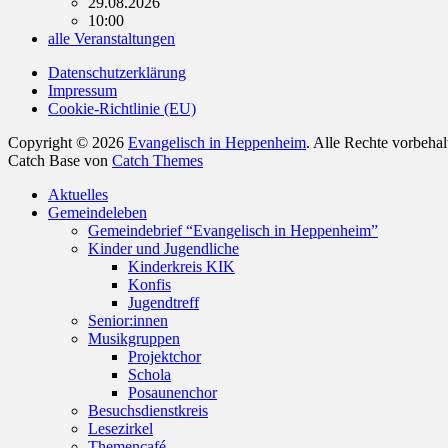
29.08.2026
10:00
alle Veranstaltungen
Datenschutzerklärung
Impressum
Cookie-Richtlinie (EU)
Copyright © 2026
Evangelisch in Heppenheim
. Alle Rechte vorbeha
Catch Base von
Catch Themes
Nach
Aktuelles
oben
Gemeindeleben
scrollen
Gemeindebrief “Evangelisch in Heppenheim”
Kinder und Jugendliche
Kinderkreis KIK
Konfis
Jugendtreff
Senior:innen
Musikgruppen
Projektchor
Schola
Posaunenchor
Besuchsdienstkreis
Lesezirkel
Themencafé