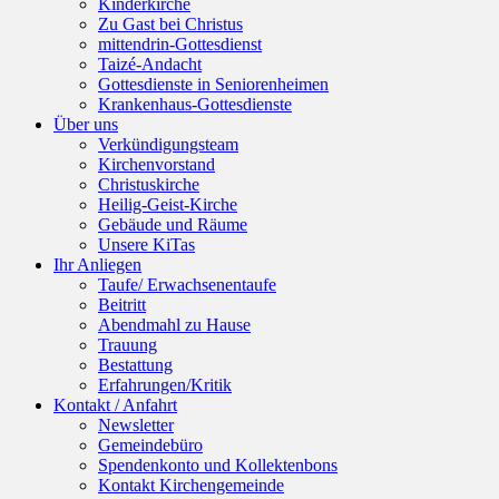
Kinderkirche
Zu Gast bei Christus
mittendrin-Gottesdienst
Taizé-Andacht
Gottesdienste in Seniorenheimen
Krankenhaus-Gottesdienste
Über uns
Verkündigungsteam
Kirchenvorstand
Christuskirche
Heilig-Geist-Kirche
Gebäude und Räume
Unsere KiTas
Ihr Anliegen
Taufe/ Erwachsenentaufe
Beitritt
Abendmahl zu Hause
Trauung
Bestattung
Erfahrungen/Kritik
Kontakt / Anfahrt
Newsletter
Gemeindebüro
Spendenkonto und Kollektenbons
Kontakt Kirchengemeinde