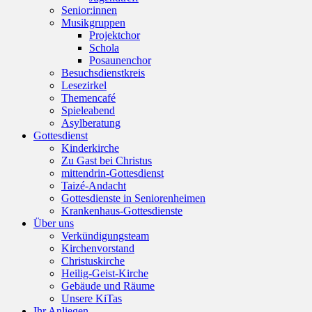
Senior:innen
Musikgruppen
Projektchor
Schola
Posaunenchor
Besuchsdienstkreis
Lesezirkel
Themencafé
Spieleabend
Asylberatung
Gottesdienst
Kinderkirche
Zu Gast bei Christus
mittendrin-Gottesdienst
Taizé-Andacht
Gottesdienste in Seniorenheimen
Krankenhaus-Gottesdienste
Über uns
Verkündigungsteam
Kirchenvorstand
Christuskirche
Heilig-Geist-Kirche
Gebäude und Räume
Unsere KiTas
Ihr Anliegen