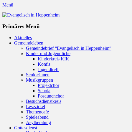
Menü
Evangelisch in Heppenheim
Evangelische Kirchengemeinde in Heppenheim/Bergstraße
Instagram
Primäres Menü
Zum
Aktuelles
Inhalt
Gemeindeleben
springen
Gemeindebrief “Evangelisch in Heppenheim”
Kinder und Jugendliche
Kinderkreis KIK
Konfis
Jugendtreff
Senior:innen
Musikgruppen
Projektchor
Schola
Posaunenchor
Besuchsdienstkreis
Lesezirkel
Themencafé
Spieleabend
Asylberatung
Gottesdienst