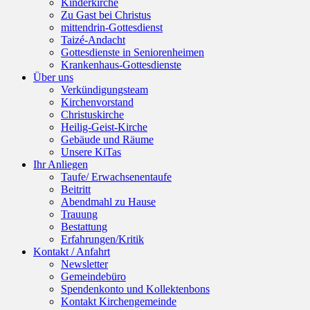
Kinderkirche
Zu Gast bei Christus
mittendrin-Gottesdienst
Taizé-Andacht
Gottesdienste in Seniorenheimen
Krankenhaus-Gottesdienste
Über uns
Verkündigungsteam
Kirchenvorstand
Christuskirche
Heilig-Geist-Kirche
Gebäude und Räume
Unsere KiTas
Ihr Anliegen
Taufe/ Erwachsenentaufe
Beitritt
Abendmahl zu Hause
Trauung
Bestattung
Erfahrungen/Kritik
Kontakt / Anfahrt
Newsletter
Gemeindebüro
Spendenkonto und Kollektenbons
Kontakt Kirchengemeinde