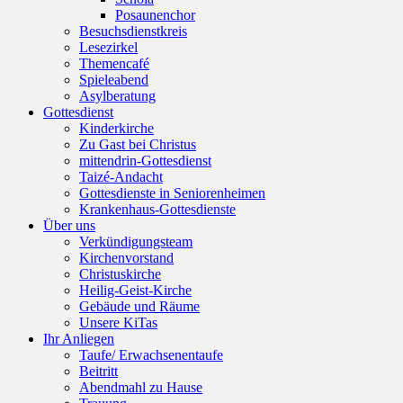
Posaunenchor
Besuchsdienstkreis
Lesezirkel
Themencafé
Spieleabend
Asylberatung
Gottesdienst
Kinderkirche
Zu Gast bei Christus
mittendrin-Gottesdienst
Taizé-Andacht
Gottesdienste in Seniorenheimen
Krankenhaus-Gottesdienste
Über uns
Verkündigungsteam
Kirchenvorstand
Christuskirche
Heilig-Geist-Kirche
Gebäude und Räume
Unsere KiTas
Ihr Anliegen
Taufe/ Erwachsenentaufe
Beitritt
Abendmahl zu Hause