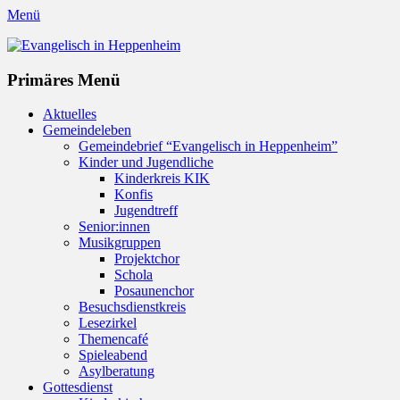
Menü
Evangelisch in Heppenheim
Evangelische Kirchengemeinde in Heppenheim/Bergstraße
Instagram
Primäres Menü
Zum
Aktuelles
Inhalt
Gemeindeleben
springen
Gemeindebrief “Evangelisch in Heppenheim”
Kinder und Jugendliche
Kinderkreis KIK
Konfis
Jugendtreff
Senior:innen
Musikgruppen
Projektchor
Schola
Posaunenchor
Besuchsdienstkreis
Lesezirkel
Themencafé
Spieleabend
Asylberatung
Gottesdienst