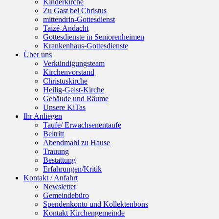
Kinderkirche
Zu Gast bei Christus
mittendrin-Gottesdienst
Taizé-Andacht
Gottesdienste in Seniorenheimen
Krankenhaus-Gottesdienste
Über uns
Verkündigungsteam
Kirchenvorstand
Christuskirche
Heilig-Geist-Kirche
Gebäude und Räume
Unsere KiTas
Ihr Anliegen
Taufe/ Erwachsenentaufe
Beitritt
Abendmahl zu Hause
Trauung
Bestattung
Erfahrungen/Kritik
Kontakt / Anfahrt
Newsletter
Gemeindebüro
Spendenkonto und Kollektenbons
Kontakt Kirchengemeinde