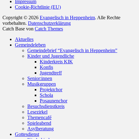
Impressum
Cookie-Richtlinie (EU)
Copyright © 2026
Evangelisch in Heppenheim
. Alle Rechte
vorbehalten.
Datenschutzerklärung
Catch Base von
Catch Themes
Nach
Aktuelles
oben
Gemeindeleben
scrollen
Gemeindebrief “Evangelisch in Heppenheim”
Kinder und Jugendliche
Kinderkreis KIK
Konfis
Jugendtreff
Senior:innen
Musikgruppen
Projektchor
Schola
Posaunenchor
Besuchsdienstkreis
Lesezirkel
Themencafé
Spieleabend
Asylberatung
Gottesdienst