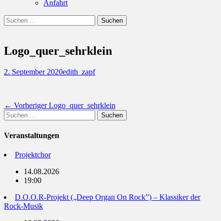
Anfahrt
Suchen
Suchen
nach:
Logo_quer_sehrklein
Posted
Autor
2. September 2020
edith_zapf
on
Beitragsnavigation
Vorheriger
← Vorheriger
Logo_quer_sehrklein
Suchen
Beitrag:
nach:
Veranstaltungen
Projektchor
14.08.2026
19:00
D.O.O.R-Projekt („Deep Organ On Rock”) – Klassiker der
Rock-Musik