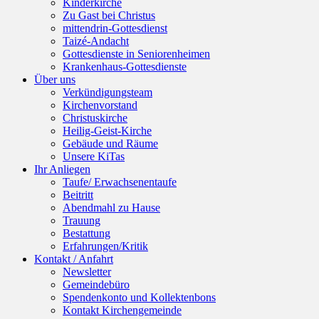
Kinderkirche
Zu Gast bei Christus
mittendrin-Gottesdienst
Taizé-Andacht
Gottesdienste in Seniorenheimen
Krankenhaus-Gottesdienste
Über uns
Verkündigungsteam
Kirchenvorstand
Christuskirche
Heilig-Geist-Kirche
Gebäude und Räume
Unsere KiTas
Ihr Anliegen
Taufe/ Erwachsenentaufe
Beitritt
Abendmahl zu Hause
Trauung
Bestattung
Erfahrungen/Kritik
Kontakt / Anfahrt
Newsletter
Gemeindebüro
Spendenkonto und Kollektenbons
Kontakt Kirchengemeinde