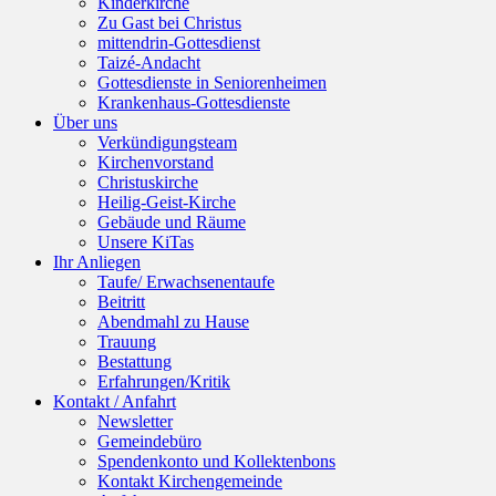
Kinderkirche
Zu Gast bei Christus
mittendrin-Gottesdienst
Taizé-Andacht
Gottesdienste in Seniorenheimen
Krankenhaus-Gottesdienste
Über uns
Verkündigungsteam
Kirchenvorstand
Christuskirche
Heilig-Geist-Kirche
Gebäude und Räume
Unsere KiTas
Ihr Anliegen
Taufe/ Erwachsenentaufe
Beitritt
Abendmahl zu Hause
Trauung
Bestattung
Erfahrungen/Kritik
Kontakt / Anfahrt
Newsletter
Gemeindebüro
Spendenkonto und Kollektenbons
Kontakt Kirchengemeinde