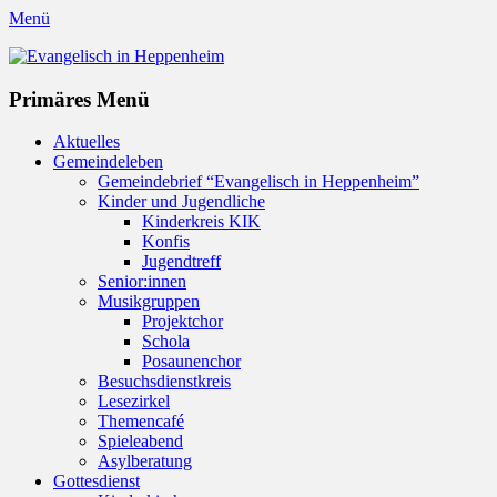
Menü
Evangelisch in Heppenheim
Evangelische Kirchengemeinde in Heppenheim/Bergstraße
Instagram
Primäres Menü
Zum
Aktuelles
Inhalt
Gemeindeleben
springen
Gemeindebrief “Evangelisch in Heppenheim”
Kinder und Jugendliche
Kinderkreis KIK
Konfis
Jugendtreff
Senior:innen
Musikgruppen
Projektchor
Schola
Posaunenchor
Besuchsdienstkreis
Lesezirkel
Themencafé
Spieleabend
Asylberatung
Gottesdienst