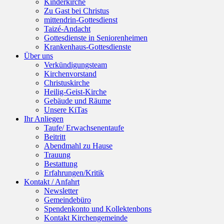
Kinderkirche
Zu Gast bei Christus
mittendrin-Gottesdienst
Taizé-Andacht
Gottesdienste in Seniorenheimen
Krankenhaus-Gottesdienste
Über uns
Verkündigungsteam
Kirchenvorstand
Christuskirche
Heilig-Geist-Kirche
Gebäude und Räume
Unsere KiTas
Ihr Anliegen
Taufe/ Erwachsenentaufe
Beitritt
Abendmahl zu Hause
Trauung
Bestattung
Erfahrungen/Kritik
Kontakt / Anfahrt
Newsletter
Gemeindebüro
Spendenkonto und Kollektenbons
Kontakt Kirchengemeinde