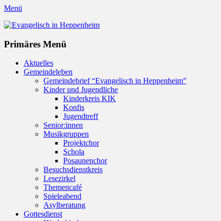
Menü
Evangelisch in Heppenheim
Evangelische Kirchengemeinde in Heppenheim/Bergstraße
Instagram
Primäres Menü
Zum
Aktuelles
Inhalt
Gemeindeleben
springen
Gemeindebrief “Evangelisch in Heppenheim”
Kinder und Jugendliche
Kinderkreis KIK
Konfis
Jugendtreff
Senior:innen
Musikgruppen
Projektchor
Schola
Posaunenchor
Besuchsdienstkreis
Lesezirkel
Themencafé
Spieleabend
Asylberatung
Gottesdienst