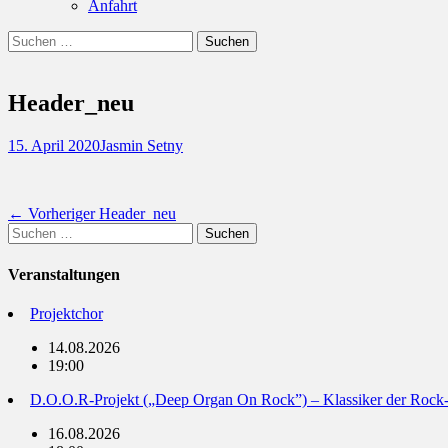
Anfahrt
Suchen
Suchen
nach:
Header_neu
Posted
Autor
15. April 2020
Jasmin Setny
on
Beitragsnavigation
Vorheriger
← Vorheriger
Header_neu
Suchen
Beitrag:
nach:
Veranstaltungen
Projektchor
14.08.2026
19:00
D.O.O.R-Projekt („Deep Organ On Rock”) – Klassiker der Rock
16.08.2026