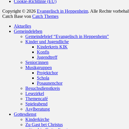
Cookie-Richtlinie (EU)
Copyright © 2026
Evangelisch in Heppenheim
. Alle Rechte vorbeha
Catch Base von
Catch Themes
Nach
Aktuelles
oben
Gemeindeleben
scrollen
Gemeindebrief “Evangelisch in Heppenheim”
Kinder und Jugendliche
Kinderkreis KIK
Konfis
Jugendtreff
Senior:innen
Musikgruppen
Projektchor
Schola
Posaunenchor
Besuchsdienstkreis
Lesezirkel
Themencafé
Spieleabend
Asylberatung
Gottesdienst
Kinderkirche
Zu Gast bei Christus