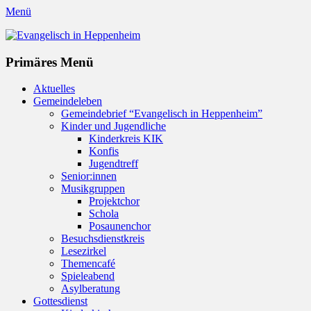
Menü
Evangelisch in Heppenheim
Evangelische Kirchengemeinde in Heppenheim/Bergstraße
Instagram
Primäres Menü
Zum
Aktuelles
Inhalt
Gemeindeleben
springen
Gemeindebrief “Evangelisch in Heppenheim”
Kinder und Jugendliche
Kinderkreis KIK
Konfis
Jugendtreff
Senior:innen
Musikgruppen
Projektchor
Schola
Posaunenchor
Besuchsdienstkreis
Lesezirkel
Themencafé
Spieleabend
Asylberatung
Gottesdienst