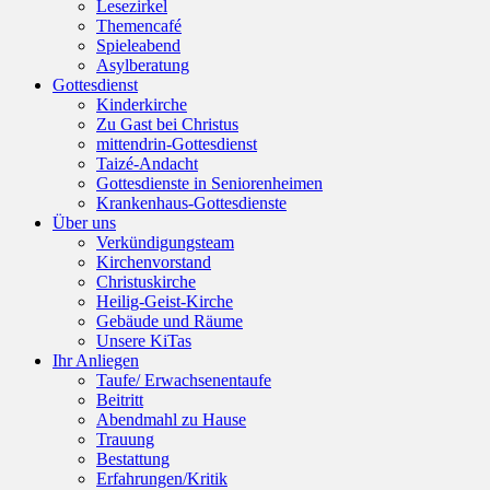
Lesezirkel
Themencafé
Spieleabend
Asylberatung
Gottesdienst
Kinderkirche
Zu Gast bei Christus
mittendrin-Gottesdienst
Taizé-Andacht
Gottesdienste in Seniorenheimen
Krankenhaus-Gottesdienste
Über uns
Verkündigungsteam
Kirchenvorstand
Christuskirche
Heilig-Geist-Kirche
Gebäude und Räume
Unsere KiTas
Ihr Anliegen
Taufe/ Erwachsenentaufe
Beitritt
Abendmahl zu Hause
Trauung
Bestattung
Erfahrungen/Kritik