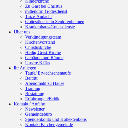
Kinderkirche
Zu Gast bei Christus
mittendrin-Gottesdienst
Taizé-Andacht
Gottesdienste in Seniorenheimen
Krankenhaus-Gottesdienste
Über uns
Verkündigungsteam
Kirchenvorstand
Christuskirche
Heilig-Geist-Kirche
Gebäude und Räume
Unsere KiTas
Ihr Anliegen
Taufe/ Erwachsenentaufe
Beitritt
Abendmahl zu Hause
Trauung
Bestattung
Erfahrungen/Kritik
Kontakt / Anfahrt
Newsletter
Gemeindebüro
Spendenkonto und Kollektenbons
Kontakt Kirchengemeinde