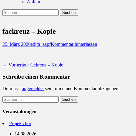
Anfahrt
Suchen
Suchen
nach:
fackreuz – Kopie
Posted
Autor
25. März 2020
edith_zapf
Kommentar hinterlassen
on
Beitragsnavigation
Vorheriger
← Vorheriger
fackreuz – Kopie
Beitrag:
Schreibe einen Kommentar
Du musst
angemeldet
sein, um einen Kommentar abzugeben.
Suchen
nach:
Veranstaltungen
Projektchor
14.08.2026