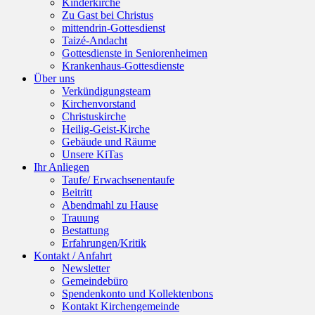
Kinderkirche
Zu Gast bei Christus
mittendrin-Gottesdienst
Taizé-Andacht
Gottesdienste in Seniorenheimen
Krankenhaus-Gottesdienste
Über uns
Verkündigungsteam
Kirchenvorstand
Christuskirche
Heilig-Geist-Kirche
Gebäude und Räume
Unsere KiTas
Ihr Anliegen
Taufe/ Erwachsenentaufe
Beitritt
Abendmahl zu Hause
Trauung
Bestattung
Erfahrungen/Kritik
Kontakt / Anfahrt
Newsletter
Gemeindebüro
Spendenkonto und Kollektenbons
Kontakt Kirchengemeinde