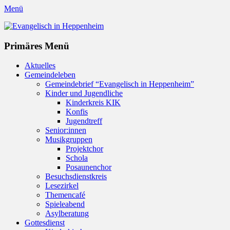
Menü
Evangelisch in Heppenheim
Evangelische Kirchengemeinde in Heppenheim/Bergstraße
Instagram
Primäres Menü
Zum
Aktuelles
Inhalt
Gemeindeleben
springen
Gemeindebrief “Evangelisch in Heppenheim”
Kinder und Jugendliche
Kinderkreis KIK
Konfis
Jugendtreff
Senior:innen
Musikgruppen
Projektchor
Schola
Posaunenchor
Besuchsdienstkreis
Lesezirkel
Themencafé
Spieleabend
Asylberatung
Gottesdienst