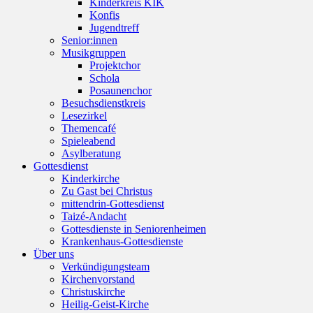
Kinderkreis KIK
Konfis
Jugendtreff
Senior:innen
Musikgruppen
Projektchor
Schola
Posaunenchor
Besuchsdienstkreis
Lesezirkel
Themencafé
Spieleabend
Asylberatung
Gottesdienst
Kinderkirche
Zu Gast bei Christus
mittendrin-Gottesdienst
Taizé-Andacht
Gottesdienste in Seniorenheimen
Krankenhaus-Gottesdienste
Über uns
Verkündigungsteam
Kirchenvorstand
Christuskirche
Heilig-Geist-Kirche