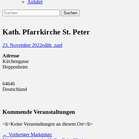
Anfahrt
Suchen
Suchen
nach:
Kath. Pfarrkirche St. Peter
Posted
Autor
23. November 2022
edith_zapf
on
Adresse
Kirchengasse
Heppenheim
64646
Deutschland
Kommende Veranstaltungen
<li>Keine Veranstaltungen an diesem Ort</li>
Beitragsnavigation
Vorheriger
← Vorheriger
Marktplatz