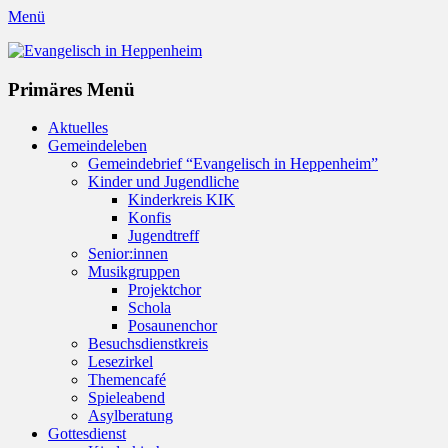
Menü
Evangelisch in Heppenheim
Evangelische Kirchengemeinde in Heppenheim/Bergstraße
Instagram
Primäres Menü
Zum
Aktuelles
Inhalt
Gemeindeleben
springen
Gemeindebrief “Evangelisch in Heppenheim”
Kinder und Jugendliche
Kinderkreis KIK
Konfis
Jugendtreff
Senior:innen
Musikgruppen
Projektchor
Schola
Posaunenchor
Besuchsdienstkreis
Lesezirkel
Themencafé
Spieleabend
Asylberatung
Gottesdienst