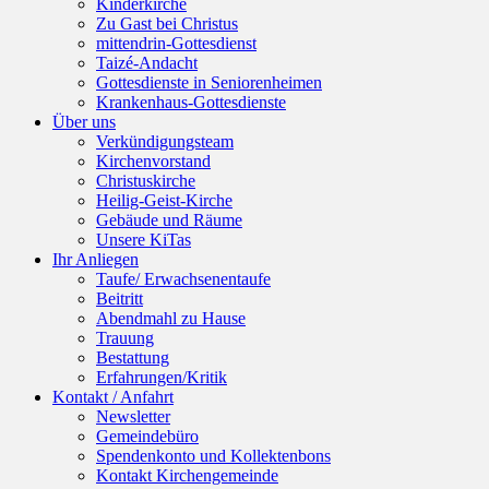
Kinderkirche
Zu Gast bei Christus
mittendrin-Gottesdienst
Taizé-Andacht
Gottesdienste in Seniorenheimen
Krankenhaus-Gottesdienste
Über uns
Verkündigungsteam
Kirchenvorstand
Christuskirche
Heilig-Geist-Kirche
Gebäude und Räume
Unsere KiTas
Ihr Anliegen
Taufe/ Erwachsenentaufe
Beitritt
Abendmahl zu Hause
Trauung
Bestattung
Erfahrungen/Kritik
Kontakt / Anfahrt
Newsletter
Gemeindebüro
Spendenkonto und Kollektenbons
Kontakt Kirchengemeinde