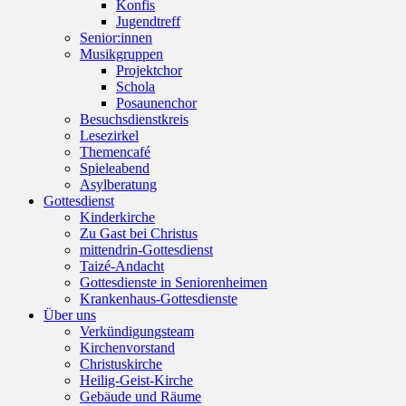
Konfis
Jugendtreff
Senior:innen
Musikgruppen
Projektchor
Schola
Posaunenchor
Besuchsdienstkreis
Lesezirkel
Themencafé
Spieleabend
Asylberatung
Gottesdienst
Kinderkirche
Zu Gast bei Christus
mittendrin-Gottesdienst
Taizé-Andacht
Gottesdienste in Seniorenheimen
Krankenhaus-Gottesdienste
Über uns
Verkündigungsteam
Kirchenvorstand
Christuskirche
Heilig-Geist-Kirche
Gebäude und Räume