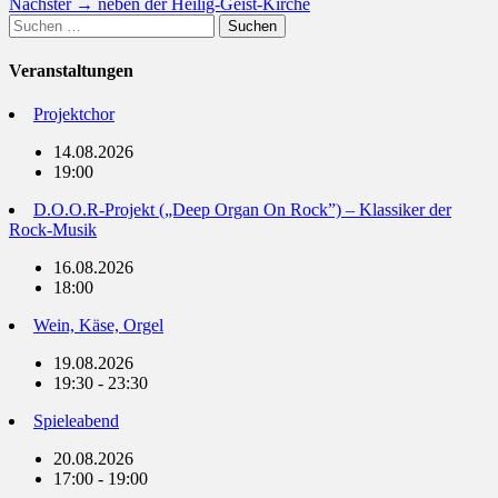
Nächster
Beitrag:
Nächster →
neben der Heilig-Geist-Kirche
Suchen
Beitrag:
nach:
Veranstaltungen
Projektchor
14.08.2026
19:00
D.O.O.R-Projekt („Deep Organ On Rock”) – Klassiker der
Rock-Musik
16.08.2026
18:00
Wein, Käse, Orgel
19.08.2026
19:30 - 23:30
Spieleabend
20.08.2026
17:00 - 19:00