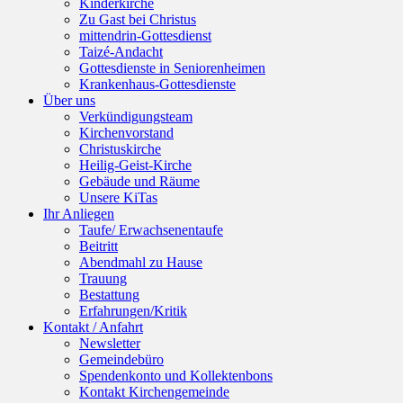
Kinderkirche
Zu Gast bei Christus
mittendrin-Gottesdienst
Taizé-Andacht
Gottesdienste in Seniorenheimen
Krankenhaus-Gottesdienste
Über uns
Verkündigungsteam
Kirchenvorstand
Christuskirche
Heilig-Geist-Kirche
Gebäude und Räume
Unsere KiTas
Ihr Anliegen
Taufe/ Erwachsenentaufe
Beitritt
Abendmahl zu Hause
Trauung
Bestattung
Erfahrungen/Kritik
Kontakt / Anfahrt
Newsletter
Gemeindebüro
Spendenkonto und Kollektenbons
Kontakt Kirchengemeinde