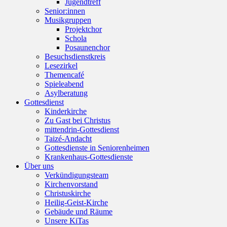
Jugendtreff
Senior:innen
Musikgruppen
Projektchor
Schola
Posaunenchor
Besuchsdienstkreis
Lesezirkel
Themencafé
Spieleabend
Asylberatung
Gottesdienst
Kinderkirche
Zu Gast bei Christus
mittendrin-Gottesdienst
Taizé-Andacht
Gottesdienste in Seniorenheimen
Krankenhaus-Gottesdienste
Über uns
Verkündigungsteam
Kirchenvorstand
Christuskirche
Heilig-Geist-Kirche
Gebäude und Räume
Unsere KiTas