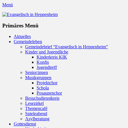
Menü
Evangelisch in Heppenheim
Evangelische Kirchengemeinde in Heppenheim/Bergstraße
Instagram
Primäres Menü
Zum
Aktuelles
Inhalt
Gemeindeleben
springen
Gemeindebrief “Evangelisch in Heppenheim”
Kinder und Jugendliche
Kinderkreis KIK
Konfis
Jugendtreff
Senior:innen
Musikgruppen
Projektchor
Schola
Posaunenchor
Besuchsdienstkreis
Lesezirkel
Themencafé
Spieleabend
Asylberatung
Gottesdienst