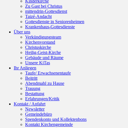
Kinderkirche
Zu Gast bei Christus
mittendrin-Gottesdienst
Taizé-Andacht
Gottesdienste in Seniorenheimen
Krankenhaus-Gottesdienste
Über uns
Verkündigungsteam
Kirchenvorstand
Christuskirche
Heilig-Geist-Kirche
Gebäude und Räume
Unsere KiTas
Ihr Anliegen
Taufe/ Erwachsenentaufe
Beitritt
Abendmahl zu Hause
Trauung
Bestattung
Erfahrungen/Kritik
Kontakt / Anfahrt
Newsletter
Gemeindebüro
Spendenkonto und Kollektenbons
Kontakt Kirchengemeinde