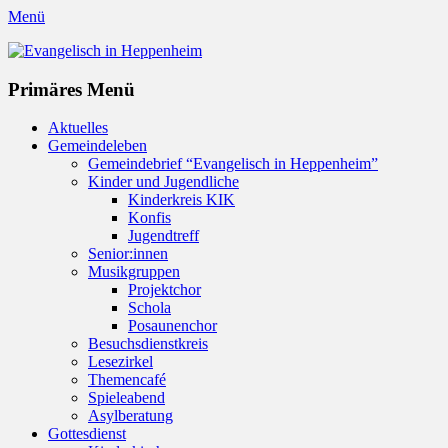
Menü
Evangelisch in Heppenheim
Evangelische Kirchengemeinde in Heppenheim/Bergstraße
Instagram
Primäres Menü
Zum
Aktuelles
Inhalt
Gemeindeleben
springen
Gemeindebrief “Evangelisch in Heppenheim”
Kinder und Jugendliche
Kinderkreis KIK
Konfis
Jugendtreff
Senior:innen
Musikgruppen
Projektchor
Schola
Posaunenchor
Besuchsdienstkreis
Lesezirkel
Themencafé
Spieleabend
Asylberatung
Gottesdienst