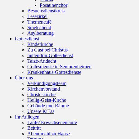
Posaunenchor
Besuchsdienstkreis
Lesezirkel
Themencafé
Spieleabend
Asylberatung
Gottesdienst
Kinderkirche
Zu Gast bei Christus
mittendrin-Gottesdienst
Taizé-Andacht
Gottesdienste in Seniorenheimen
Krankenhaus-Gottesdienste
Über uns
Verkündigungsteam
Kirchenvorstand
Christuskirche
Heilig-Geist-Kirche
Gebäude und Räume
Unsere KiTas
Ihr Anliegen
Taufe/ Erwachsenentaufe
Beitritt
Abendmahl zu Hause