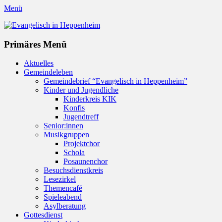
Menü
Evangelisch in Heppenheim
Evangelische Kirchengemeinde in Heppenheim/Bergstraße
Instagram
Primäres Menü
Zum
Aktuelles
Inhalt
Gemeindeleben
springen
Gemeindebrief “Evangelisch in Heppenheim”
Kinder und Jugendliche
Kinderkreis KIK
Konfis
Jugendtreff
Senior:innen
Musikgruppen
Projektchor
Schola
Posaunenchor
Besuchsdienstkreis
Lesezirkel
Themencafé
Spieleabend
Asylberatung
Gottesdienst