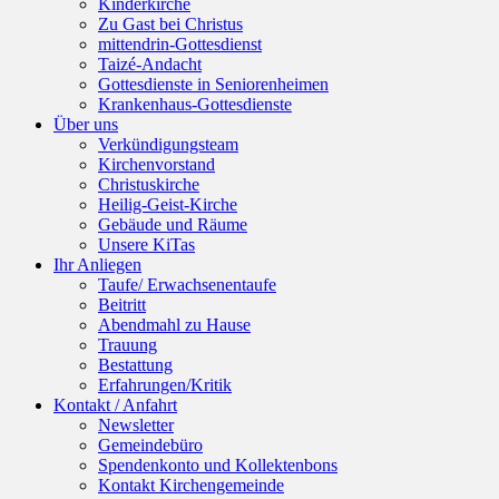
Kinderkirche
Zu Gast bei Christus
mittendrin-Gottesdienst
Taizé-Andacht
Gottesdienste in Seniorenheimen
Krankenhaus-Gottesdienste
Über uns
Verkündigungsteam
Kirchenvorstand
Christuskirche
Heilig-Geist-Kirche
Gebäude und Räume
Unsere KiTas
Ihr Anliegen
Taufe/ Erwachsenentaufe
Beitritt
Abendmahl zu Hause
Trauung
Bestattung
Erfahrungen/Kritik
Kontakt / Anfahrt
Newsletter
Gemeindebüro
Spendenkonto und Kollektenbons
Kontakt Kirchengemeinde