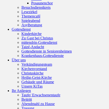
Posaunenchor
Besuchsdienstkreis
Lesezirkel
Themencafé
Spieleabend
Asylberatung
Gottesdienst
Kinderkirche
Zu Gast bei Christus
mittendrin-Gottesdienst
Taizé-Andacht
Gottesdienste in Seniorenheimen
Krankenhaus-Gottesdienste
Über uns
Verkündigungsteam
Kirchenvorstand
Christuskirche
Heilig-Geist-Kirche
Gebäude und Räume
Unsere KiTas
Ihr Anliegen
Taufe/ Erwachsenentaufe
Beitritt
Abendmahl zu Hause
Trauung