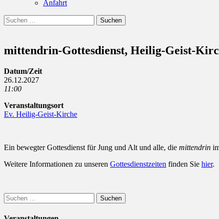
Anfahrt
Suchen
Suchen
nach:
mittendrin-Gottesdienst, Heilig-Geist-Kir
Datum/Zeit
26.12.2027
11:00
Veranstaltungsort
Ev. Heilig-Geist-Kirche
Ein bewegter Gottesdienst für Jung und Alt und alle, die
mittendrin
im
Weitere Informationen zu unseren
Gottesdienstzeiten
finden Sie
hier
.
Suchen
nach:
Veranstaltungen