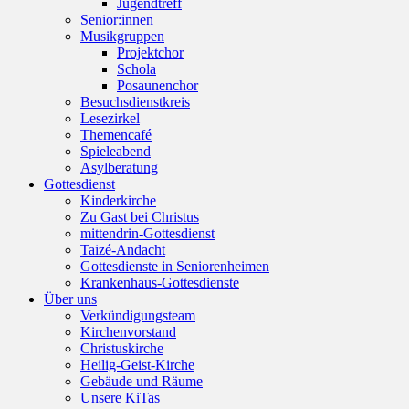
Jugendtreff
Senior:innen
Musikgruppen
Projektchor
Schola
Posaunenchor
Besuchsdienstkreis
Lesezirkel
Themencafé
Spieleabend
Asylberatung
Gottesdienst
Kinderkirche
Zu Gast bei Christus
mittendrin-Gottesdienst
Taizé-Andacht
Gottesdienste in Seniorenheimen
Krankenhaus-Gottesdienste
Über uns
Verkündigungsteam
Kirchenvorstand
Christuskirche
Heilig-Geist-Kirche
Gebäude und Räume
Unsere KiTas