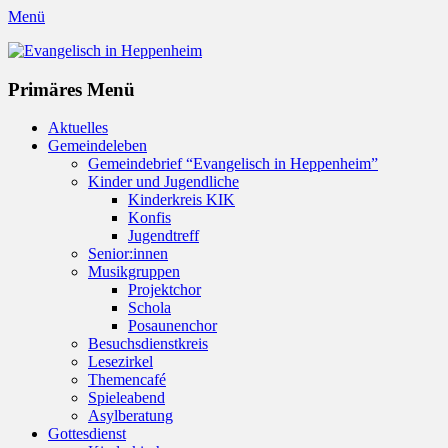
Menü
Evangelisch in Heppenheim
Evangelische Kirchengemeinde in Heppenheim/Bergstraße
Instagram
Primäres Menü
Zum
Aktuelles
Inhalt
Gemeindeleben
springen
Gemeindebrief “Evangelisch in Heppenheim”
Kinder und Jugendliche
Kinderkreis KIK
Konfis
Jugendtreff
Senior:innen
Musikgruppen
Projektchor
Schola
Posaunenchor
Besuchsdienstkreis
Lesezirkel
Themencafé
Spieleabend
Asylberatung
Gottesdienst