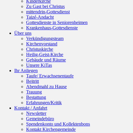
Kinderkirche
Zu Gast bei Christus
mittendrin-Gottesdienst
Taizé-Andacht
Gottesdienste in Seniorenheimen
Krankenhaus-Gottesdienste
Über uns
Verkündigungsteam
Kirchenvorstand
Christuskirche
Heilig-Geist-Kirche
Gebäude und Räume
Unsere KiTas
Ihr Anliegen
Taufe/ Erwachsenentaufe
Beitritt
Abendmahl zu Hause
Trauung
Bestattung
Erfahrungen/Kritik
Kontakt / Anfahrt
Newsletter
Gemeindebüro
Spendenkonto und Kollektenbons
Kontakt Kirchengemeinde