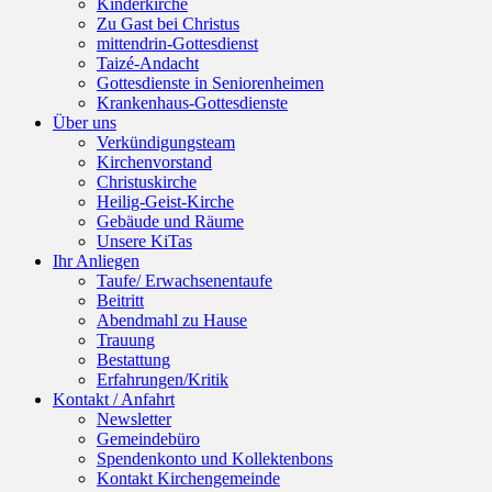
Kinderkirche
Zu Gast bei Christus
mittendrin-Gottesdienst
Taizé-Andacht
Gottesdienste in Seniorenheimen
Krankenhaus-Gottesdienste
Über uns
Verkündigungsteam
Kirchenvorstand
Christuskirche
Heilig-Geist-Kirche
Gebäude und Räume
Unsere KiTas
Ihr Anliegen
Taufe/ Erwachsenentaufe
Beitritt
Abendmahl zu Hause
Trauung
Bestattung
Erfahrungen/Kritik
Kontakt / Anfahrt
Newsletter
Gemeindebüro
Spendenkonto und Kollektenbons
Kontakt Kirchengemeinde