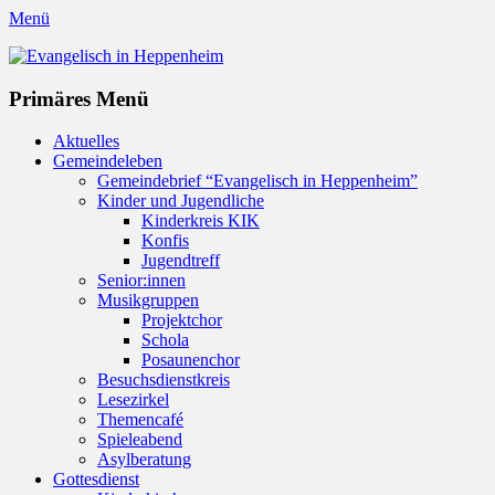
Menü
Evangelisch in Heppenheim
Evangelische Kirchengemeinde in Heppenheim/Bergstraße
Instagram
Primäres Menü
Zum
Aktuelles
Inhalt
Gemeindeleben
springen
Gemeindebrief “Evangelisch in Heppenheim”
Kinder und Jugendliche
Kinderkreis KIK
Konfis
Jugendtreff
Senior:innen
Musikgruppen
Projektchor
Schola
Posaunenchor
Besuchsdienstkreis
Lesezirkel
Themencafé
Spieleabend
Asylberatung
Gottesdienst