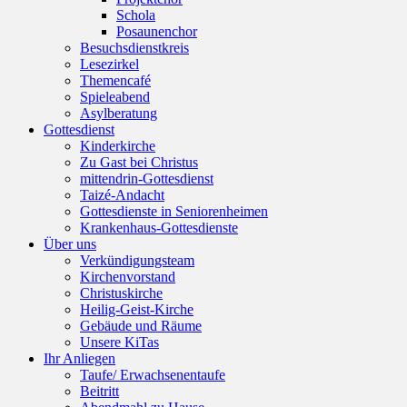
Schola
Posaunenchor
Besuchsdienstkreis
Lesezirkel
Themencafé
Spieleabend
Asylberatung
Gottesdienst
Kinderkirche
Zu Gast bei Christus
mittendrin-Gottesdienst
Taizé-Andacht
Gottesdienste in Seniorenheimen
Krankenhaus-Gottesdienste
Über uns
Verkündigungsteam
Kirchenvorstand
Christuskirche
Heilig-Geist-Kirche
Gebäude und Räume
Unsere KiTas
Ihr Anliegen
Taufe/ Erwachsenentaufe
Beitritt