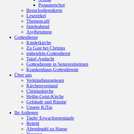
Posaunenchor
Besuchsdienstkreis
Lesezirkel
Themencafé
Spieleabend
Asylberatung
Gottesdienst
Kinderkirche
Zu Gast bei Christus
mittendrin-Gottesdienst
Taizé-Andacht
Gottesdienste in Seniorenheimen
Krankenhaus-Gottesdienste
Über uns
Verkündigungsteam
Kirchenvorstand
Christuskirche
Heilig-Geist-Kirche
Gebäude und Räume
Unsere KiTas
Ihr Anliegen
Taufe/ Erwachsenentaufe
Beitritt
Abendmahl zu Hause