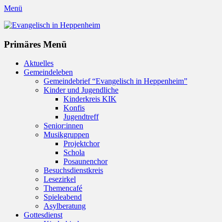
Menü
Evangelisch in Heppenheim
Evangelische Kirchengemeinde in Heppenheim/Bergstraße
Instagram
Primäres Menü
Zum
Aktuelles
Inhalt
Gemeindeleben
springen
Gemeindebrief “Evangelisch in Heppenheim”
Kinder und Jugendliche
Kinderkreis KIK
Konfis
Jugendtreff
Senior:innen
Musikgruppen
Projektchor
Schola
Posaunenchor
Besuchsdienstkreis
Lesezirkel
Themencafé
Spieleabend
Asylberatung
Gottesdienst