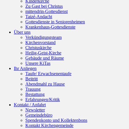
Kinderkirche
Zu Gast bei Christus
mittendrin-Gottesdienst
Taizé-Andacht
Gottesdienste in Seniorenheimen
Krankenhaus-Gottesdienste
Über uns
Verkündigungsteam
Kirchenvorstand
Christuskirche
Heilig-Geist-Kirche
Gebäude und Räume
Unsere KiTas
Ihr Anliegen
Taufe/ Erwachsenentaufe
Beitritt
Abendmahl zu Hause
Trauung
Bestattung
Erfahrungen/Kritik
Kontakt / Anfahrt
Newsletter
Gemeindebüro
Spendenkonto und Kollektenbons
Kontakt Kirchengemeinde