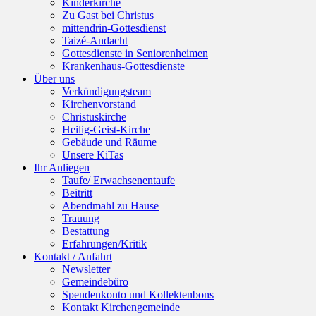
Kinderkirche
Zu Gast bei Christus
mittendrin-Gottesdienst
Taizé-Andacht
Gottesdienste in Seniorenheimen
Krankenhaus-Gottesdienste
Über uns
Verkündigungsteam
Kirchenvorstand
Christuskirche
Heilig-Geist-Kirche
Gebäude und Räume
Unsere KiTas
Ihr Anliegen
Taufe/ Erwachsenentaufe
Beitritt
Abendmahl zu Hause
Trauung
Bestattung
Erfahrungen/Kritik
Kontakt / Anfahrt
Newsletter
Gemeindebüro
Spendenkonto und Kollektenbons
Kontakt Kirchengemeinde