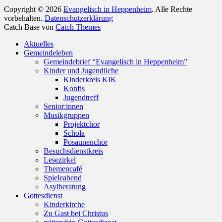
Copyright © 2026
Evangelisch in Heppenheim
. Alle Rechte
vorbehalten.
Datenschutzerklärung
Catch Base von
Catch Themes
Nach
Aktuelles
oben
Gemeindeleben
scrollen
Gemeindebrief “Evangelisch in Heppenheim”
Kinder und Jugendliche
Kinderkreis KIK
Konfis
Jugendtreff
Senior:innen
Musikgruppen
Projektchor
Schola
Posaunenchor
Besuchsdienstkreis
Lesezirkel
Themencafé
Spieleabend
Asylberatung
Gottesdienst
Kinderkirche
Zu Gast bei Christus