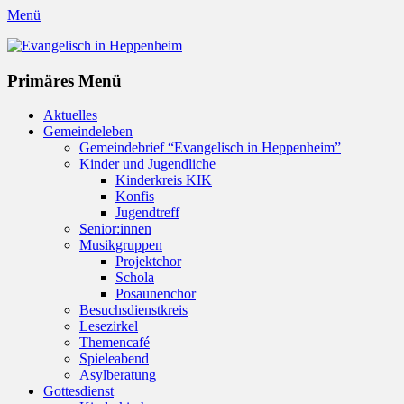
Menü
Evangelisch in Heppenheim
Evangelische Kirchengemeinde in Heppenheim/Bergstraße
Instagram
Primäres Menü
Zum
Aktuelles
Inhalt
Gemeindeleben
springen
Gemeindebrief “Evangelisch in Heppenheim”
Kinder und Jugendliche
Kinderkreis KIK
Konfis
Jugendtreff
Senior:innen
Musikgruppen
Projektchor
Schola
Posaunenchor
Besuchsdienstkreis
Lesezirkel
Themencafé
Spieleabend
Asylberatung
Gottesdienst