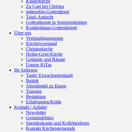
Kinderkirche
Zu Gast bei Christus
mittendrin-Gottesdienst
Taizé-Andacht
Gottesdienste in Seniorenheimen
Krankenhaus-Gottesdienste
Über uns
Verkündigungsteam
Kirchenvorstand
Christuskirche
Heilig-Geist-Kirche
Gebäude und Räume
Unsere KiTas
Ihr Anliegen
Taufe/ Erwachsenentaufe
Beitritt
Abendmahl zu Hause
Trauung
Bestattung
Erfahrungen/Kritik
Kontakt / Anfahrt
Newsletter
Gemeindebüro
Spendenkonto und Kollektenbons
Kontakt Kirchengemeinde