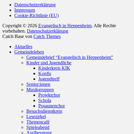
Datenschutzerklärung
Impressum
Cookie-Richtlinie (EU)
Copyright © 2026
Evangelisch in Heppenheim
. Alle Rechte
vorbehalten.
Datenschutzerklärung
Catch Base von
Catch Themes
Nach
Aktuelles
oben
Gemeindeleben
scrollen
Gemeindebrief “Evangelisch in Heppenheim”
Kinder und Jugendliche
Kinderkreis KIK
Konfis
Jugendtreff
Senior:innen
Musikgruppen
Projektchor
Schola
Posaunenchor
Besuchsdienstkreis
Lesezirkel
Themencafé
Spieleabend
Asylberatung