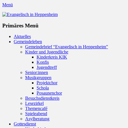
Menü
Evangelisch in Heppenheim
Evangelische Kirchengemeinde in Heppenheim/Bergstraße
Instagram
Primäres Menü
Zum
Aktuelles
Inhalt
Gemeindeleben
springen
Gemeindebrief “Evangelisch in Heppenheim”
Kinder und Jugendliche
Kinderkreis KIK
Konfis
Jugendtreff
Senior:innen
Musikgruppen
Projektchor
Schola
Posaunenchor
Besuchsdienstkreis
Lesezirkel
Themencafé
Spieleabend
Asylberatung
Gottesdienst