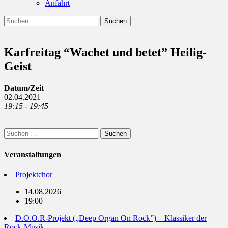
Anfahrt
Suchen
Suchen
nach:
Karfreitag “Wachet und betet” Heilig-
Geist
Datum/Zeit
02.04.2021
19:15 - 19:45
Suchen
nach:
Veranstaltungen
Projektchor
14.08.2026
19:00
D.O.O.R-Projekt („Deep Organ On Rock”) – Klassiker der
Rock-Musik