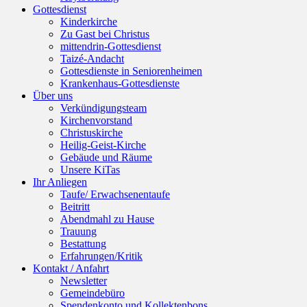
Gottesdienst
Kinderkirche
Zu Gast bei Christus
mittendrin-Gottesdienst
Taizé-Andacht
Gottesdienste in Seniorenheimen
Krankenhaus-Gottesdienste
Über uns
Verkündigungsteam
Kirchenvorstand
Christuskirche
Heilig-Geist-Kirche
Gebäude und Räume
Unsere KiTas
Ihr Anliegen
Taufe/ Erwachsenentaufe
Beitritt
Abendmahl zu Hause
Trauung
Bestattung
Erfahrungen/Kritik
Kontakt / Anfahrt
Newsletter
Gemeindebüro
Spendenkonto und Kollektenbons