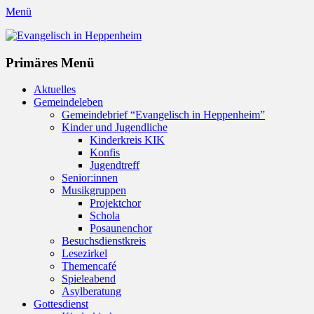
Menü
Evangelisch in Heppenheim
Evangelische Kirchengemeinde in Heppenheim/Bergstraße
Instagram
Primäres Menü
Zum
Aktuelles
Inhalt
Gemeindeleben
springen
Gemeindebrief “Evangelisch in Heppenheim”
Kinder und Jugendliche
Kinderkreis KIK
Konfis
Jugendtreff
Senior:innen
Musikgruppen
Projektchor
Schola
Posaunenchor
Besuchsdienstkreis
Lesezirkel
Themencafé
Spieleabend
Asylberatung
Gottesdienst