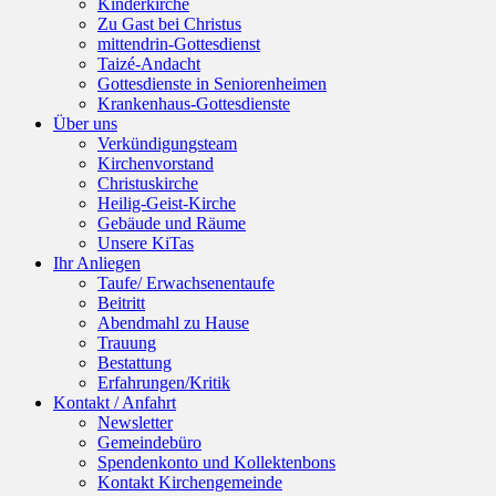
Kinderkirche
Zu Gast bei Christus
mittendrin-Gottesdienst
Taizé-Andacht
Gottesdienste in Seniorenheimen
Krankenhaus-Gottesdienste
Über uns
Verkündigungsteam
Kirchenvorstand
Christuskirche
Heilig-Geist-Kirche
Gebäude und Räume
Unsere KiTas
Ihr Anliegen
Taufe/ Erwachsenentaufe
Beitritt
Abendmahl zu Hause
Trauung
Bestattung
Erfahrungen/Kritik
Kontakt / Anfahrt
Newsletter
Gemeindebüro
Spendenkonto und Kollektenbons
Kontakt Kirchengemeinde