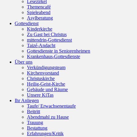
Lesezirkel
Themencafé
Spieleabend
Asylberatung
Gottesdienst
Kinderkirche
Zu Gast bei Christus
mittendrin-Gottesdienst
Taizé-Andacht
Gottesdienste in Seniorenheimen
Krankenhaus-Gottesdienste
Über uns
Verkündigungsteam
Kirchenvorstand
Christuskirche
Heilig-Geist-Kirche
Gebäude und Räume
Unsere KiTas
Ihr Anliegen
Taufe/ Erwachsenentaufe
Beitritt
Abendmahl zu Hause
Trauung
Bestattung
Erfahrungen/Kritik