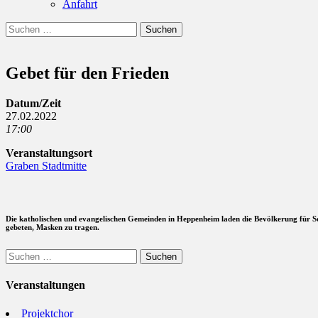
Anfahrt
Suchen
Suchen
nach:
Gebet für den Frieden
Datum/Zeit
27.02.2022
17:00
Veranstaltungsort
Graben Stadtmitte
Die katholischen und evangelischen Gemeinden in Heppenheim laden die Bevölkerung für S
gebeten, Masken zu tragen.
Suchen
nach:
Veranstaltungen
Projektchor