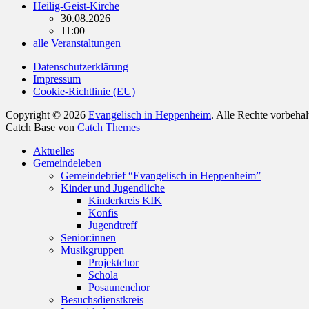
Heilig-Geist-Kirche
30.08.2026
11:00
alle Veranstaltungen
Datenschutzerklärung
Impressum
Cookie-Richtlinie (EU)
Copyright © 2026
Evangelisch in Heppenheim
. Alle Rechte vorbeha
Catch Base von
Catch Themes
Nach
Aktuelles
oben
Gemeindeleben
scrollen
Gemeindebrief “Evangelisch in Heppenheim”
Kinder und Jugendliche
Kinderkreis KIK
Konfis
Jugendtreff
Senior:innen
Musikgruppen
Projektchor
Schola
Posaunenchor
Besuchsdienstkreis