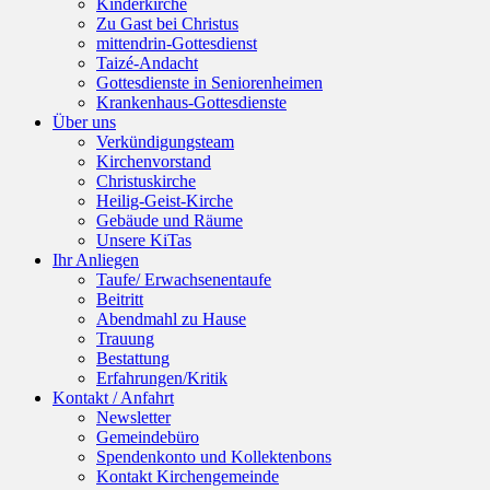
Kinderkirche
Zu Gast bei Christus
mittendrin-Gottesdienst
Taizé-Andacht
Gottesdienste in Seniorenheimen
Krankenhaus-Gottesdienste
Über uns
Verkündigungsteam
Kirchenvorstand
Christuskirche
Heilig-Geist-Kirche
Gebäude und Räume
Unsere KiTas
Ihr Anliegen
Taufe/ Erwachsenentaufe
Beitritt
Abendmahl zu Hause
Trauung
Bestattung
Erfahrungen/Kritik
Kontakt / Anfahrt
Newsletter
Gemeindebüro
Spendenkonto und Kollektenbons
Kontakt Kirchengemeinde