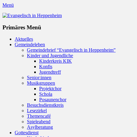
Menü
Evangelisch in Heppenheim
Evangelische Kirchengemeinde in Heppenheim/Bergstraße
Instagram
Primäres Menü
Zum
Aktuelles
Inhalt
Gemeindeleben
springen
Gemeindebrief “Evangelisch in Heppenheim”
Kinder und Jugendliche
Kinderkreis KIK
Konfis
Jugendtreff
Senior:innen
Musikgruppen
Projektchor
Schola
Posaunenchor
Besuchsdienstkreis
Lesezirkel
Themencafé
Spieleabend
Asylberatung
Gottesdienst