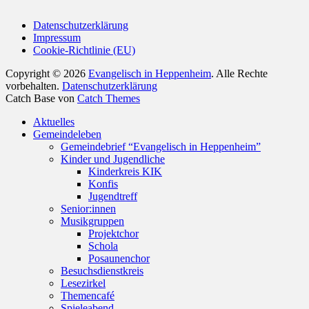
Datenschutzerklärung
Impressum
Cookie-Richtlinie (EU)
Copyright © 2026
Evangelisch in Heppenheim
. Alle Rechte
vorbehalten.
Datenschutzerklärung
Catch Base von
Catch Themes
Nach
Aktuelles
oben
Gemeindeleben
scrollen
Gemeindebrief “Evangelisch in Heppenheim”
Kinder und Jugendliche
Kinderkreis KIK
Konfis
Jugendtreff
Senior:innen
Musikgruppen
Projektchor
Schola
Posaunenchor
Besuchsdienstkreis
Lesezirkel
Themencafé
Spieleabend