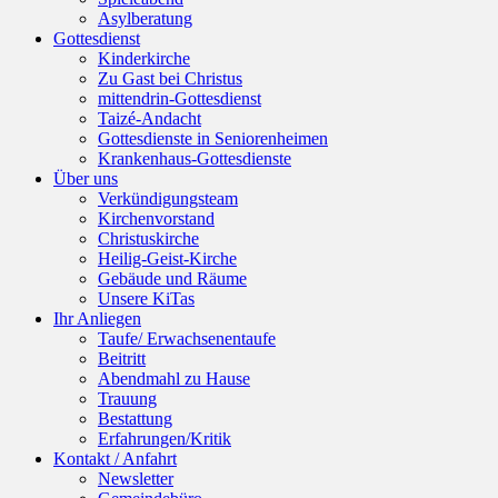
Asylberatung
Gottesdienst
Kinderkirche
Zu Gast bei Christus
mittendrin-Gottesdienst
Taizé-Andacht
Gottesdienste in Seniorenheimen
Krankenhaus-Gottesdienste
Über uns
Verkündigungsteam
Kirchenvorstand
Christuskirche
Heilig-Geist-Kirche
Gebäude und Räume
Unsere KiTas
Ihr Anliegen
Taufe/ Erwachsenentaufe
Beitritt
Abendmahl zu Hause
Trauung
Bestattung
Erfahrungen/Kritik
Kontakt / Anfahrt
Newsletter