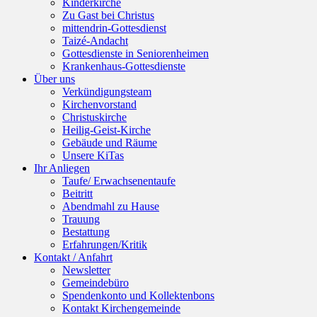
Kinderkirche
Zu Gast bei Christus
mittendrin-Gottesdienst
Taizé-Andacht
Gottesdienste in Seniorenheimen
Krankenhaus-Gottesdienste
Über uns
Verkündigungsteam
Kirchenvorstand
Christuskirche
Heilig-Geist-Kirche
Gebäude und Räume
Unsere KiTas
Ihr Anliegen
Taufe/ Erwachsenentaufe
Beitritt
Abendmahl zu Hause
Trauung
Bestattung
Erfahrungen/Kritik
Kontakt / Anfahrt
Newsletter
Gemeindebüro
Spendenkonto und Kollektenbons
Kontakt Kirchengemeinde