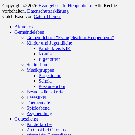
Copyright © 2026
Evangelisch in Heppenheim
. Alle Rechte
vorbehalten.
Datenschutzerklärung
Catch Base von
Catch Themes
Nach
Aktuelles
oben
Gemeindeleben
scrollen
Gemeindebrief “Evangelisch in Heppenheim”
Kinder und Jugendliche
Kinderkreis KIK
Konfis
Jugendtreff
Senior:innen
Musikgruppen
Projektchor
Schola
Posaunenchor
Besuchsdienstkreis
Lesezirkel
Themencafé
Spieleabend
Asylberatung
Gottesdienst
Kinderkirche
Zu Gast bei Christus