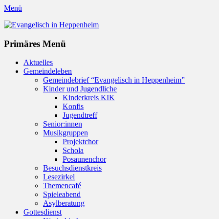
Menü
Evangelisch in Heppenheim
Evangelische Kirchengemeinde in Heppenheim/Bergstraße
Instagram
Primäres Menü
Zum
Aktuelles
Inhalt
Gemeindeleben
springen
Gemeindebrief “Evangelisch in Heppenheim”
Kinder und Jugendliche
Kinderkreis KIK
Konfis
Jugendtreff
Senior:innen
Musikgruppen
Projektchor
Schola
Posaunenchor
Besuchsdienstkreis
Lesezirkel
Themencafé
Spieleabend
Asylberatung
Gottesdienst