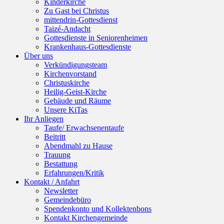
Kinderkirche
Zu Gast bei Christus
mittendrin-Gottesdienst
Taizé-Andacht
Gottesdienste in Seniorenheimen
Krankenhaus-Gottesdienste
Über uns
Verkündigungsteam
Kirchenvorstand
Christuskirche
Heilig-Geist-Kirche
Gebäude und Räume
Unsere KiTas
Ihr Anliegen
Taufe/ Erwachsenentaufe
Beitritt
Abendmahl zu Hause
Trauung
Bestattung
Erfahrungen/Kritik
Kontakt / Anfahrt
Newsletter
Gemeindebüro
Spendenkonto und Kollektenbons
Kontakt Kirchengemeinde