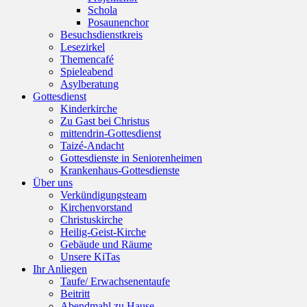
Schola
Posaunenchor
Besuchsdienstkreis
Lesezirkel
Themencafé
Spieleabend
Asylberatung
Gottesdienst
Kinderkirche
Zu Gast bei Christus
mittendrin-Gottesdienst
Taizé-Andacht
Gottesdienste in Seniorenheimen
Krankenhaus-Gottesdienste
Über uns
Verkündigungsteam
Kirchenvorstand
Christuskirche
Heilig-Geist-Kirche
Gebäude und Räume
Unsere KiTas
Ihr Anliegen
Taufe/ Erwachsenentaufe
Beitritt
Abendmahl zu Hause