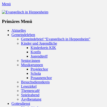
Menü
Evangelisch in Heppenheim
Evangelische Kirchengemeinde in Heppenheim/Bergstraße
Instagram
Primäres Menü
Zum
Aktuelles
Inhalt
Gemeindeleben
springen
Gemeindebrief “Evangelisch in Heppenheim”
Kinder und Jugendliche
Kinderkreis KIK
Konfis
Jugendtreff
Senior:innen
Musikgruppen
Projektchor
Schola
Posaunenchor
Besuchsdienstkreis
Lesezirkel
Themencafé
Spieleabend
Asylberatung
Gottesdienst