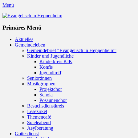
Menü
Evangelisch in Heppenheim
Evangelische Kirchengemeinde in Heppenheim/Bergstraße
Instagram
Primäres Menü
Zum
Aktuelles
Inhalt
Gemeindeleben
springen
Gemeindebrief “Evangelisch in Heppenheim”
Kinder und Jugendliche
Kinderkreis KIK
Konfis
Jugendtreff
Senior:innen
Musikgruppen
Projektchor
Schola
Posaunenchor
Besuchsdienstkreis
Lesezirkel
Themencafé
Spieleabend
Asylberatung
Gottesdienst