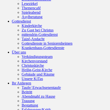
Lesezirkel
Themencafé
Spieleabend
Asylberatung
Gottesdienst
Kinderkirche
Zu Gast bei Christus
mittendrin-Gottesdienst
Taizé-Andacht
Gottesdienste in Seniorenheimen
Krankenhaus-Gottesdienste
Über uns
Verkündigungsteam
Kirchenvorstand
Christuskirche
Heilig-Geist-Kirche
Gebäude und Räume
Unsere KiTas
Ihr Anliegen
Taufe/ Erwachsenentaufe
Beitritt
Abendmahl zu Hause
Trauung
Bestattung
Erfahrungen/Kritik