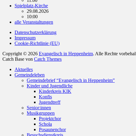
11:00
Spielplatz-Kirche
29.08.2026
10:00
alle Veranstaltungen
Datenschutzerklärung
Impressum
Cookie-Richtlinie (EU)
Copyright © 2026
Evangelisch in Heppenheim
. Alle Rechte vorbeha
Catch Base von
Catch Themes
Nach
Aktuelles
oben
Gemeindeleben
scrollen
Gemeindebrief “Evangelisch in Heppenheim”
Kinder und Jugendliche
Kinderkreis KIK
Konfis
Jugendtreff
Senior:innen
Musikgruppen
Projektchor
Schola
Posaunenchor
Besuchsdienstkreis