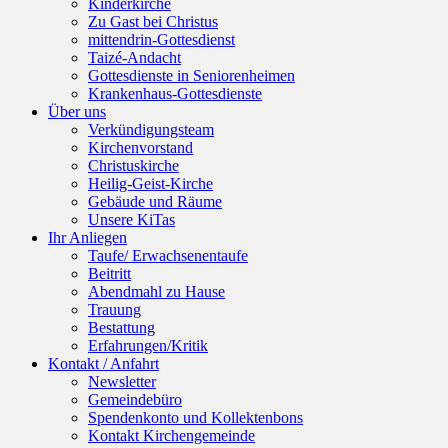
Kinderkirche
Zu Gast bei Christus
mittendrin-Gottesdienst
Taizé-Andacht
Gottesdienste in Seniorenheimen
Krankenhaus-Gottesdienste
Über uns
Verkündigungsteam
Kirchenvorstand
Christuskirche
Heilig-Geist-Kirche
Gebäude und Räume
Unsere KiTas
Ihr Anliegen
Taufe/ Erwachsenentaufe
Beitritt
Abendmahl zu Hause
Trauung
Bestattung
Erfahrungen/Kritik
Kontakt / Anfahrt
Newsletter
Gemeindebüro
Spendenkonto und Kollektenbons
Kontakt Kirchengemeinde