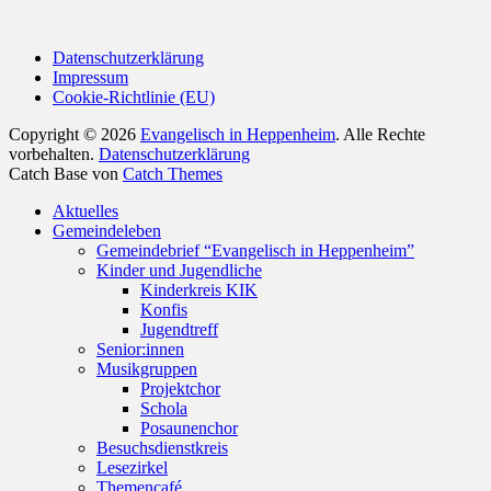
Datenschutzerklärung
Impressum
Cookie-Richtlinie (EU)
Copyright © 2026
Evangelisch in Heppenheim
. Alle Rechte
vorbehalten.
Datenschutzerklärung
Catch Base von
Catch Themes
Nach
Aktuelles
oben
Gemeindeleben
scrollen
Gemeindebrief “Evangelisch in Heppenheim”
Kinder und Jugendliche
Kinderkreis KIK
Konfis
Jugendtreff
Senior:innen
Musikgruppen
Projektchor
Schola
Posaunenchor
Besuchsdienstkreis
Lesezirkel
Themencafé