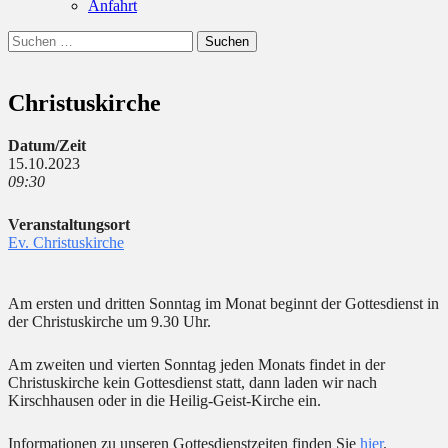
Anfahrt
Suchen
Suchen
nach:
Christuskirche
Datum/Zeit
15.10.2023
09:30
Veranstaltungsort
Ev. Christuskirche
Am ersten und dritten Sonntag im Monat beginnt der Gottesdienst in
der Christuskirche um 9.30 Uhr.
Am zweiten und vierten Sonntag jeden Monats findet in der
Christuskirche kein Gottesdienst statt, dann laden wir nach
Kirschhausen oder in die Heilig-Geist-Kirche ein.
Informationen zu unseren Gottesdienstzeiten finden Sie
hier
.