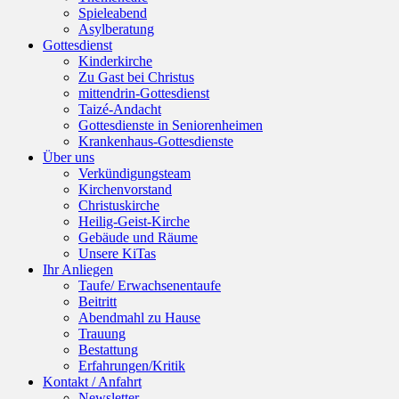
Spieleabend
Asylberatung
Gottesdienst
Kinderkirche
Zu Gast bei Christus
mittendrin-Gottesdienst
Taizé-Andacht
Gottesdienste in Seniorenheimen
Krankenhaus-Gottesdienste
Über uns
Verkündigungsteam
Kirchenvorstand
Christuskirche
Heilig-Geist-Kirche
Gebäude und Räume
Unsere KiTas
Ihr Anliegen
Taufe/ Erwachsenentaufe
Beitritt
Abendmahl zu Hause
Trauung
Bestattung
Erfahrungen/Kritik
Kontakt / Anfahrt
Newsletter