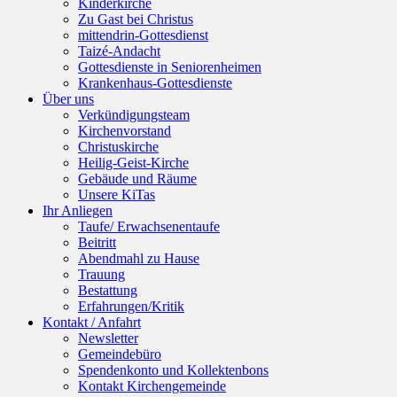
Kinderkirche
Zu Gast bei Christus
mittendrin-Gottesdienst
Taizé-Andacht
Gottesdienste in Seniorenheimen
Krankenhaus-Gottesdienste
Über uns
Verkündigungsteam
Kirchenvorstand
Christuskirche
Heilig-Geist-Kirche
Gebäude und Räume
Unsere KiTas
Ihr Anliegen
Taufe/ Erwachsenentaufe
Beitritt
Abendmahl zu Hause
Trauung
Bestattung
Erfahrungen/Kritik
Kontakt / Anfahrt
Newsletter
Gemeindebüro
Spendenkonto und Kollektenbons
Kontakt Kirchengemeinde