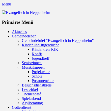
Menü
Evangelisch in Heppenheim
Evangelische Kirchengemeinde in Heppenheim/Bergstraße
Instagram
Primäres Menü
Zum
Aktuelles
Inhalt
Gemeindeleben
springen
Gemeindebrief “Evangelisch in Heppenheim”
Kinder und Jugendliche
Kinderkreis KIK
Konfis
Jugendtreff
Senior:innen
Musikgruppen
Projektchor
Schola
Posaunenchor
Besuchsdienstkreis
Lesezirkel
Themencafé
Spieleabend
Asylberatung
Gottesdienst