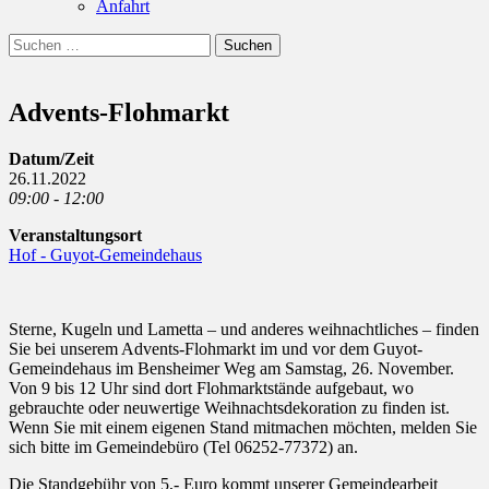
Anfahrt
Suchen
Suchen
nach:
Advents-Flohmarkt
Datum/Zeit
26.11.2022
09:00 - 12:00
Veranstaltungsort
Hof - Guyot-Gemeindehaus
Sterne, Kugeln und Lametta – und anderes weihnachtliches – finden
Sie bei unserem Advents-Flohmarkt im und vor dem Guyot-
Gemeindehaus im Bensheimer Weg am Samstag, 26. November.
Von 9 bis 12 Uhr sind dort Flohmarktstände aufgebaut, wo
gebrauchte oder neuwertige Weihnachtsdekoration zu finden ist.
Wenn Sie mit einem eigenen Stand mitmachen möchten, melden Sie
sich bitte im Gemeindebüro (Tel 06252-77372) an.
Die Standgebühr von 5,- Euro kommt unserer Gemeindearbeit