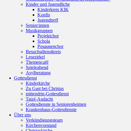
Kinder und Jugendliche
Kinderkreis KIK
Konfis
Jugendtreff
Senior:innen
Musikgruppen
Projektchor
Schola
Posaunenchor
Besuchsdienstkreis
Lesezirkel
Themencafé
Spieleabend
Asylberatung
Gottesdienst
Kinderkirche
Zu Gast bei Christus
mittendrin-Gottesdienst
Taizé-Andacht
Gottesdienste in Seniorenheimen
Krankenhaus-Gottesdienste
Über uns
Verkündigungsteam
Kirchenvorstand
Christuskirche