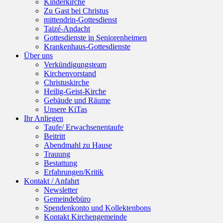
Kinderkirche
Zu Gast bei Christus
mittendrin-Gottesdienst
Taizé-Andacht
Gottesdienste in Seniorenheimen
Krankenhaus-Gottesdienste
Über uns
Verkündigungsteam
Kirchenvorstand
Christuskirche
Heilig-Geist-Kirche
Gebäude und Räume
Unsere KiTas
Ihr Anliegen
Taufe/ Erwachsenentaufe
Beitritt
Abendmahl zu Hause
Trauung
Bestattung
Erfahrungen/Kritik
Kontakt / Anfahrt
Newsletter
Gemeindebüro
Spendenkonto und Kollektenbons
Kontakt Kirchengemeinde