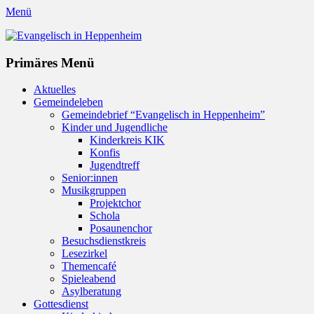
Menü
Evangelisch in Heppenheim
Evangelische Kirchengemeinde in Heppenheim/Bergstraße
Instagram
Primäres Menü
Zum
Aktuelles
Inhalt
Gemeindeleben
springen
Gemeindebrief “Evangelisch in Heppenheim”
Kinder und Jugendliche
Kinderkreis KIK
Konfis
Jugendtreff
Senior:innen
Musikgruppen
Projektchor
Schola
Posaunenchor
Besuchsdienstkreis
Lesezirkel
Themencafé
Spieleabend
Asylberatung
Gottesdienst