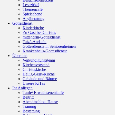
Besuchsdienstkreis
Lesezirkel
Themencafé
Spieleabend
Asylberatung
Gottesdienst
Kinderkirche
Zu Gast bei Christus
mittendrin-Gottesdienst
Taizé-Andacht
Gottesdienste in Seniorenheimen
Krankenhaus-Gottesdienste
Über uns
Verkündigungsteam
Kirchenvorstand
Christuskirche
Heilig-Geist-Kirche
Gebäude und Räume
Unsere KiTas
Ihr Anliegen
Taufe/ Erwachsenentaufe
Beitritt
Abendmahl zu Hause
Trauung
Bestattung