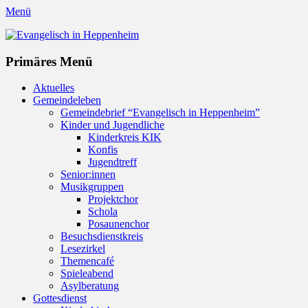
Menü
Evangelisch in Heppenheim
Evangelische Kirchengemeinde in Heppenheim/Bergstraße
Instagram
Primäres Menü
Zum
Aktuelles
Inhalt
Gemeindeleben
springen
Gemeindebrief “Evangelisch in Heppenheim”
Kinder und Jugendliche
Kinderkreis KIK
Konfis
Jugendtreff
Senior:innen
Musikgruppen
Projektchor
Schola
Posaunenchor
Besuchsdienstkreis
Lesezirkel
Themencafé
Spieleabend
Asylberatung
Gottesdienst