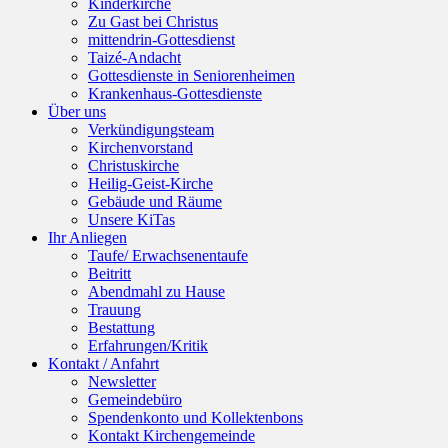
Kinderkirche
Zu Gast bei Christus
mittendrin-Gottesdienst
Taizé-Andacht
Gottesdienste in Seniorenheimen
Krankenhaus-Gottesdienste
Über uns
Verkündigungsteam
Kirchenvorstand
Christuskirche
Heilig-Geist-Kirche
Gebäude und Räume
Unsere KiTas
Ihr Anliegen
Taufe/ Erwachsenentaufe
Beitritt
Abendmahl zu Hause
Trauung
Bestattung
Erfahrungen/Kritik
Kontakt / Anfahrt
Newsletter
Gemeindebüro
Spendenkonto und Kollektenbons
Kontakt Kirchengemeinde