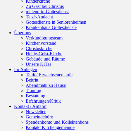
Kinderkirche
Zu Gast bei Christus
mittendrin-Gottesdienst
Taizé-Andacht
Gottesdienste in Seniorenheimen
Krankenhaus-Gottesdienste
Über uns
Verkündigungsteam
Kirchenvorstand
Christuskirche
Heilig-Geist-Kirche
Gebäude und Räume
Unsere KiTas
Ihr Anliegen
Taufe/ Erwachsenentaufe
Beitritt
Abendmahl zu Hause
Trauung
Bestattung
Erfahrungen/Kritik
Kontakt / Anfahrt
Newsletter
Gemeindebüro
Spendenkonto und Kollektenbons
Kontakt Kirchengemeinde