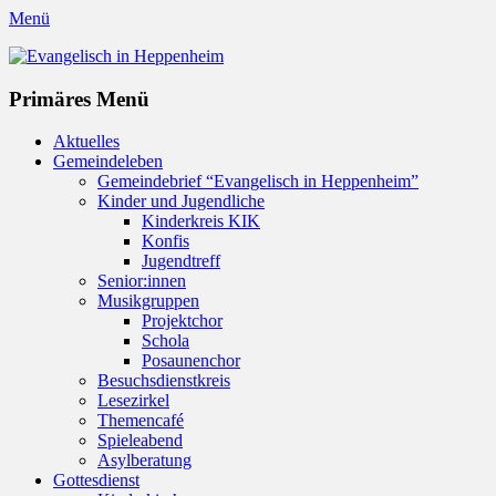
Menü
Evangelisch in Heppenheim
Evangelische Kirchengemeinde in Heppenheim/Bergstraße
Instagram
Primäres Menü
Zum
Aktuelles
Inhalt
Gemeindeleben
springen
Gemeindebrief “Evangelisch in Heppenheim”
Kinder und Jugendliche
Kinderkreis KIK
Konfis
Jugendtreff
Senior:innen
Musikgruppen
Projektchor
Schola
Posaunenchor
Besuchsdienstkreis
Lesezirkel
Themencafé
Spieleabend
Asylberatung
Gottesdienst