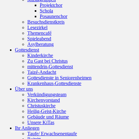
Projektchor
Schola
Posaunenchor
Besuchsdienstkreis
Lesezirkel
Themencafé
Spieleabend
Asylberatung
Gottesdienst
Kinderkirche
Zu Gast bei Christus
mittendrin-Gottesdienst
Taizé-Andacht
Gottesdienste in Seniorenheimen
Krankenhaus-Gottesdienste
Über uns
Verkündigungsteam
Kirchenvorstand
Christuskirche
Heilig-Geist-Kirche
Gebäude und Räume
Unsere KiTas
Ihr Anliegen
Taufe/ Erwachsenentaufe