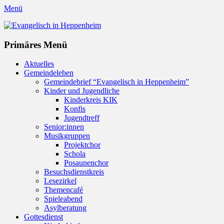
Menü
Evangelisch in Heppenheim
Evangelische Kirchengemeinde in Heppenheim/Bergstraße
Instagram
Primäres Menü
Zum
Aktuelles
Inhalt
Gemeindeleben
springen
Gemeindebrief “Evangelisch in Heppenheim”
Kinder und Jugendliche
Kinderkreis KIK
Konfis
Jugendtreff
Senior:innen
Musikgruppen
Projektchor
Schola
Posaunenchor
Besuchsdienstkreis
Lesezirkel
Themencafé
Spieleabend
Asylberatung
Gottesdienst