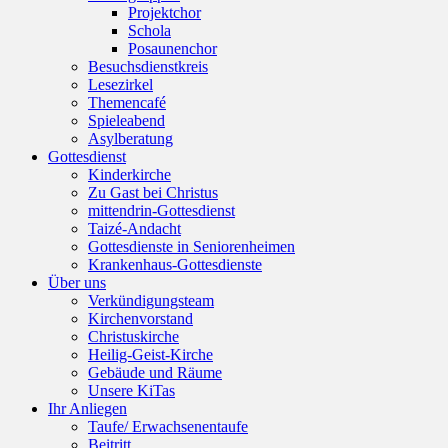
Projektchor
Schola
Posaunenchor
Besuchsdienstkreis
Lesezirkel
Themencafé
Spieleabend
Asylberatung
Gottesdienst
Kinderkirche
Zu Gast bei Christus
mittendrin-Gottesdienst
Taizé-Andacht
Gottesdienste in Seniorenheimen
Krankenhaus-Gottesdienste
Über uns
Verkündigungsteam
Kirchenvorstand
Christuskirche
Heilig-Geist-Kirche
Gebäude und Räume
Unsere KiTas
Ihr Anliegen
Taufe/ Erwachsenentaufe
Beitritt