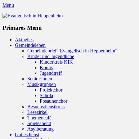
Menü
Evangelisch in Heppenheim
Evangelische Kirchengemeinde in Heppenheim/Bergstraße
Instagram
Primäres Menü
Zum
Aktuelles
Inhalt
Gemeindeleben
springen
Gemeindebrief “Evangelisch in Heppenheim”
Kinder und Jugendliche
Kinderkreis KIK
Konfis
Jugendtreff
Senior:innen
Musikgruppen
Projektchor
Schola
Posaunenchor
Besuchsdienstkreis
Lesezirkel
Themencafé
Spieleabend
Asylberatung
Gottesdienst