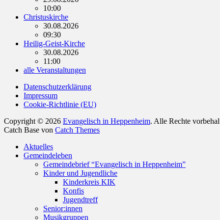
10:00
Christuskirche
30.08.2026
09:30
Heilig-Geist-Kirche
30.08.2026
11:00
alle Veranstaltungen
Datenschutzerklärung
Impressum
Cookie-Richtlinie (EU)
Copyright © 2026
Evangelisch in Heppenheim
. Alle Rechte vorbeha
Catch Base von
Catch Themes
Nach
Aktuelles
oben
Gemeindeleben
scrollen
Gemeindebrief “Evangelisch in Heppenheim”
Kinder und Jugendliche
Kinderkreis KIK
Konfis
Jugendtreff
Senior:innen
Musikgruppen