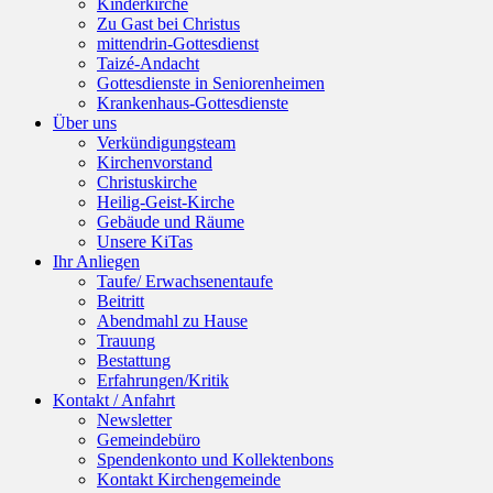
Kinderkirche
Zu Gast bei Christus
mittendrin-Gottesdienst
Taizé-Andacht
Gottesdienste in Seniorenheimen
Krankenhaus-Gottesdienste
Über uns
Verkündigungsteam
Kirchenvorstand
Christuskirche
Heilig-Geist-Kirche
Gebäude und Räume
Unsere KiTas
Ihr Anliegen
Taufe/ Erwachsenentaufe
Beitritt
Abendmahl zu Hause
Trauung
Bestattung
Erfahrungen/Kritik
Kontakt / Anfahrt
Newsletter
Gemeindebüro
Spendenkonto und Kollektenbons
Kontakt Kirchengemeinde